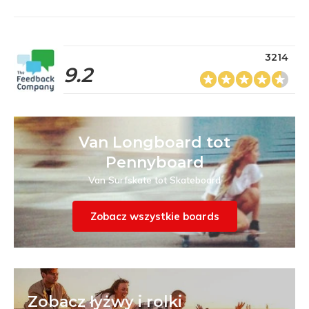
3214
9.2
Van Longboard tot
Pennyboard
Van Surfskate tot Skateboard
Zobacz wszystkie boards
Zobacz łyżwy i rolki