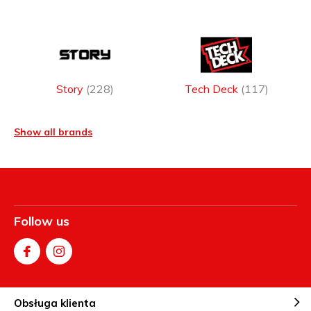
Story
(228)
Tech Deck
(117)
Show all brands
Follow us
Obsługa klienta