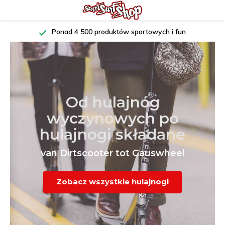
Dostępne z magazynu, szybka wysyłka
Od hulajnóg
wyczynowych po
hulajnogi składane
van Dirtscooter tot Gauswheel
Zobacz wszystkie hulajnogi