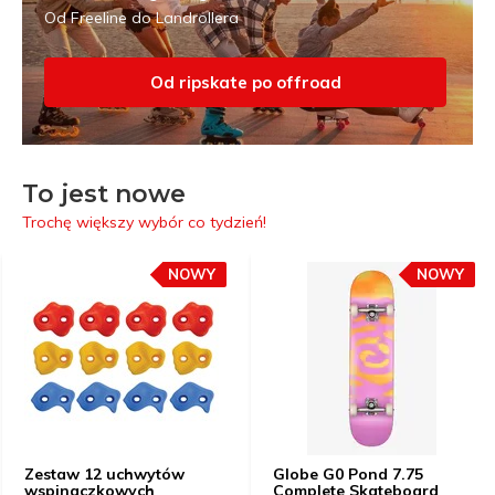
Od Freeline do Landrollera
Od ripskate po offroad
To jest nowe
Trochę większy wybór co tydzień!
NOWY
NOWY
Zestaw 12 uchwytów
Globe G0 Pond 7.75
wspinaczkowych
Complete Skateboard