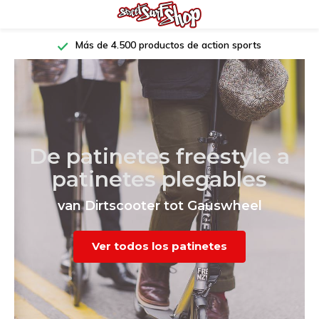
Más de 4.500 productos de action sports
De patinetes freestyle a
patinetes plegables
van Dirtscooter tot Gauswheel
Ver todos los patinetes