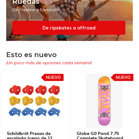
Ruedas
De Freeline a Landroller
De ripskates a offroad
Esto es nuevo
¡Un poco más de opciones cada semana!
NUEVO
NUEVO
Schildkröt Presas de
Globe G0 Pond 7.75
escalada Juego de 12
Complete Skateboard