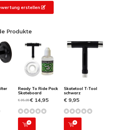
ewertung erstellen
de Produkte
lter
Ready To Ride Pack
Skatetool T-Tool
Skateboard
schwarz
€ 14,95
€ 9,95
€ 35,85