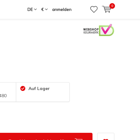
0
DE
€
anmelden
r
Auf Lager
480