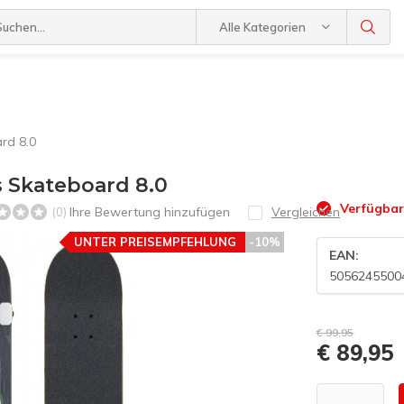
Alle Kategorien
rd 8.0
 Skateboard 8.0
Verfügba
Ihre Bewertung hinzufügen
Vergleichen
(0)
UNTER PREISEMPFEHLUNG
-10%
EAN:
5056245500
€ 99,95
€ 89,95