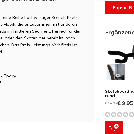
Eigene B
t eine Reihe hochwertiger Komplettsets.
ony Hawk, die er zusammen mit anderen
ds im mittleren Segment. Perfekt für den
Ergänzen
 oder den Skater, der bereit ist, nach
en. Das Preis-Leistungs-Verhältnis ist
i.
 - Epoxy
"
Skateboardha
rund
€ 9,95
€ 14,95
n!