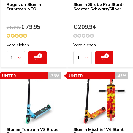
Rage von Slamm
Slamm Strobe Pro Stunt-
Stuntstep NEO
Scooter Schwarz/Silber
€ 79,95
€ 209,94
€ 139,95
Vergleichen
Vergleichen
UNTER
-36%
UNTER
-47%
PREISEMPFEHLUNG
PREISEMPFEHLUNG
Slamm Tantrum V9 Blauer
Slamm Mischief V6 Stunt