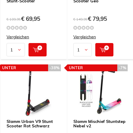
Stunt-Scooter
Scooter Geo
€ 69,95
€ 79,95
€ 109,95
€ 149,95
Vergleichen
Vergleichen
UNTER
-38%
UNTER
-7%
PREISEMPFEHLUNG
PREISEMPFEHLUNG
Slamm Urban V9 Stunt
Slamm Mischief Stuntstep
Scooter Rot Schwarz
Nebel v2