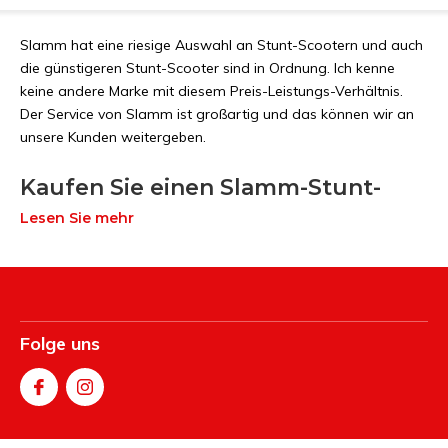
Slamm hat eine riesige Auswahl an Stunt-Scootern und auch
die günstigeren Stunt-Scooter sind in Ordnung. Ich kenne
keine andere Marke mit diesem Preis-Leistungs-Verhältnis.
Der Service von Slamm ist großartig und das können wir an
unsere Kunden weitergeben.
Kaufen Sie einen Slamm-Stunt-
Scooter
Lesen Sie mehr
Wenn Sie auf der Suche nach einem Slamm Stunt-Scooter
sind, dann sind Sie bei Streetsurfshop genau richtig. Wir
verkaufen Slamm Stunt-Scooter in verschiedenen Klassen.
Von Slamm-Stunt-Scootern für Anfänger bis hin zu
Folge uns
maßgeschneiderten Slamm-Stunt-Scootern für
Fortgeschrittene. Wir bieten die meisten Slamm Stunt-
Scooter komplett montiert an. Sie müssen Ihren Slamm-
Stunt-Scooter nicht selbst zusammenbauen. Lediglich der
Lenker muss auf den Slamm Stunt-Scooter aufgesetzt und