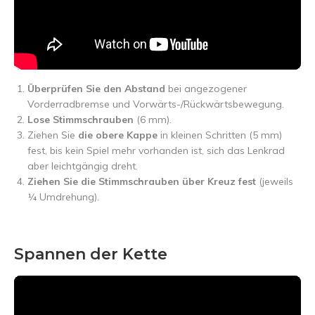
Überprüfen Sie den Abstand
bei angezogener
Vorderradbremse und Vorwärts-/Rückwärtsbewegung.
Lose Stimmschrauben
(6 mm).
Ziehen Sie
die obere Kappe
in kleinen Schritten (5 mm)
fest, bis kein Spiel mehr vorhanden ist, sich das Lenkrad
aber leichtgängig dreht.
Ziehen Sie die Stimmschrauben über Kreuz fest
(jeweils
¼ Umdrehung).
Spannen der Kette