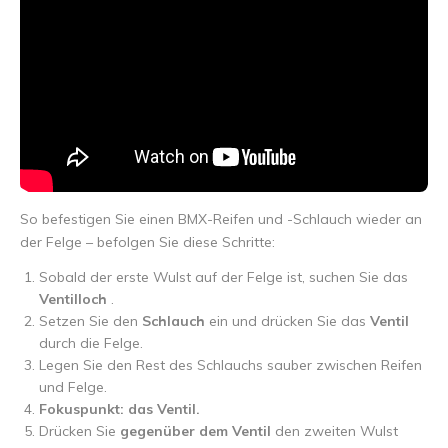
So befestigen Sie einen BMX-Reifen und -Schlauch wieder an
der Felge – befolgen Sie diese Schritte:
Sobald der erste Wulst auf der Felge ist, suchen Sie das
Ventilloch
.
Setzen Sie den
Schlauch
ein und drücken Sie das
Ventil
durch die Felge.
Legen Sie den Rest des Schlauchs sauber zwischen Reifen
und Felge.
Fokuspunkt: das Ventil.
Drücken Sie
gegenüber dem Ventil
den zweiten Wulst