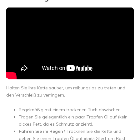
Halten Sie Ihre Kette sauber, um reibungslos zu treten und
den Verschleiß zu verringern.
Regelmäßig mit einem trockenen Tuch abwischen.
Tragen Sie gelegentlich ein paar Tropfen Öl auf (kein
dickes Fett, da es Schmutz anzieht).
Fahren Sie im Regen?
Trocknen Sie die Kette und
geben Sie einen Tropfen Öl auf
jedes
Glied, um Rost