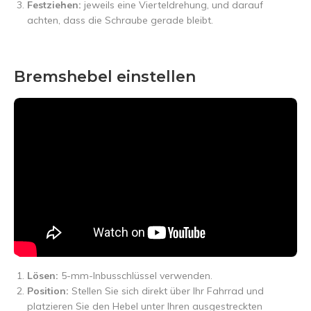
Festziehen:
jeweils eine Vierteldrehung, und darauf
achten, dass die Schraube gerade bleibt.
Bremshebel einstellen
Lösen:
5-mm-Inbusschlüssel verwenden.
Position:
Stellen Sie sich direkt über Ihr Fahrrad und
platzieren Sie den Hebel unter Ihren ausgestreckten