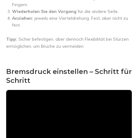
Fingern.
Wiederholen Sie den Vorgang
für die andere Seite.
Anziehen:
jeweils eine Vierteldrehung. Fest, aber nicht zu
fest.
Tipp:
Sicher befestigen, aber dennoch Flexibilität bei Stürzen
ermöglichen, um Brüche zu vermeiden.
Bremsdruck einstellen – Schritt für
Schritt