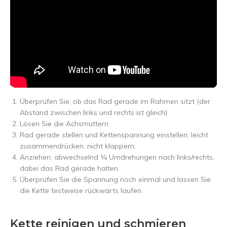
Überprüfen Sie, ob das Rad gerade im Rahmen sitzt (der
Abstand zwischen links und rechts ist gleich).
Lösen Sie die Achsmuttern.
Rad gerade stellen und Kettenspannung einstellen: leicht
zusammendrücken, nicht klappern.
Anziehen: abwechselnd ¼ Umdrehungen nach links/rechts,
dabei das Rad gerade halten.
Überprüfen Sie die Spannung noch einmal und lassen Sie
die Kette testweise rückwärts laufen.
Kette reinigen und schmieren