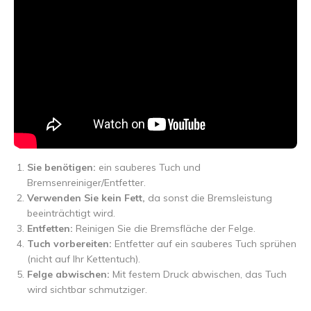
Sie benötigen:
ein sauberes Tuch und
Bremsenreiniger/Entfetter.
Verwenden Sie kein Fett,
da sonst die Bremsleistung
beeinträchtigt wird.
Entfetten:
Reinigen Sie die Bremsfläche der Felge.
Tuch vorbereiten:
Entfetter auf ein sauberes Tuch sprühen
(nicht auf Ihr Kettentuch).
Felge abwischen:
Mit festem Druck abwischen, das Tuch
wird sichtbar schmutziger.