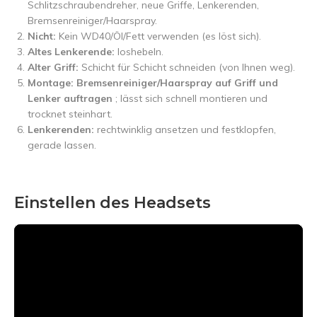
Schlitzschraubendreher, neue Griffe, Lenkerenden,
Bremsenreiniger/Haarspray.
Nicht:
Kein WD40/Öl/Fett verwenden (es löst sich).
Altes Lenkerende:
loshebeln.
Alter Griff:
Schicht für Schicht schneiden (von Ihnen weg).
Montage: Bremsenreiniger/Haarspray auf Griff und
Lenker auftragen
; lässt sich schnell montieren und
trocknet steinhart.
Lenkerenden:
rechtwinklig ansetzen und festklopfen,
gerade lassen.
Einstellen des Headsets