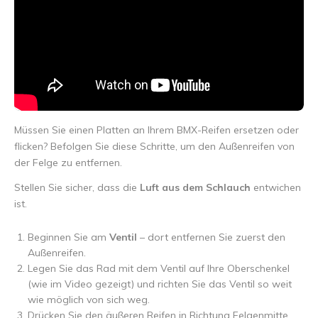
Müssen Sie einen Platten an Ihrem BMX-Reifen ersetzen oder
flicken? Befolgen Sie diese Schritte, um den Außenreifen von
der Felge zu entfernen.
Stellen Sie sicher, dass die
Luft aus dem Schlauch
entwichen
ist.
Beginnen Sie am
Ventil
– dort entfernen Sie zuerst den
Außenreifen.
Legen Sie das Rad mit dem Ventil auf Ihre Oberschenkel
(wie im Video gezeigt) und richten Sie das Ventil so weit
wie möglich von sich weg.
Drücken Sie den äußeren Reifen in Richtung Felgenmitte