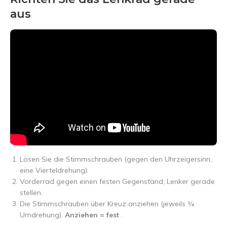
aus
Lösen Sie die Stimmschrauben (gegen den Uhrzeigersinn,
eine Vierteldrehung).
Vorderrad gegen einen festen Gegenstand; Lenker gerade
stellen.
Die Stimmschrauben über Kreuz anziehen (jeweils ¼
Umdrehung).
Anziehen = fest
.