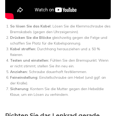
So lösen Sie das Kabel:
Lösen Sie die Klemmschraube des
Bremskabels (gegen den Uhrzeigersinn).
Drücken Sie die Blöcke
gleichzeitig gegen die Felge und
schaffen Sie Platz für die Kabelspannung.
Kabel straffen:
Durchhang herausziehen und ± 50 %
fixieren.
Testen und einstellen:
Fühlen Sie den Bremspunkt. Wenn
er nicht stimmt, stellen Sie ihn neu ein.
Anziehen:
Schraube dauerhaft festklemmen.
Feineinstellung:
Einstellschraube am Hebel (und ggf. an
der Kralle).
Sicherung:
Kontern Sie die Mutter gegen den Hebel/die
Klaue, um ein Lösen zu verhindern.
Richten Sie das Lenkrad gerade