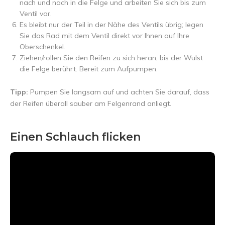
nach und nach in die Felge und arbeiten Sie sich bis zum
Ventil vor.
Es bleibt nur der Teil in der Nähe des Ventils übrig; legen
Sie das Rad mit dem Ventil direkt vor Ihnen auf Ihre
Oberschenkel.
Ziehen/rollen Sie den Reifen zu sich heran, bis der Wulst
die Felge berührt. Bereit zum Aufpumpen.
Tipp:
Pumpen Sie langsam auf und achten Sie darauf, dass
der Reifen überall sauber am Felgenrand anliegt.
Einen Schlauch flicken