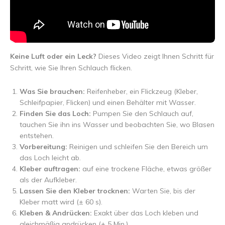
Keine Luft oder ein Leck?
Dieses Video zeigt Ihnen Schritt für
Schritt, wie Sie Ihren Schlauch flicken.
Was Sie brauchen:
Reifenheber, ein Flickzeug (Kleber,
Schleifpapier, Flicken) und einen Behälter mit Wasser.
Finden Sie das Loch:
Pumpen Sie den Schlauch auf,
tauchen Sie ihn ins Wasser und beobachten Sie, wo Blasen
entstehen.
Vorbereitung:
Reinigen und schleifen Sie den Bereich um
das Loch leicht ab.
Kleber auftragen:
auf eine trockene Fläche, etwas größer
als der Aufkleber.
Lassen Sie den Kleber trocknen:
Warten Sie, bis der
Kleber matt wird (± 60 s).
Kleben & Andrücken:
Exakt über das Loch kleben und
gleichmäßig andrücken (± 5 Min.).