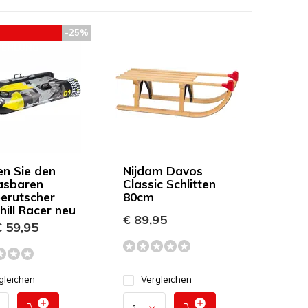
-25%
FEHLUNG
en Sie den
Nijdam Davos
asbaren
Classic Schlitten
erutscher
80cm
ill Racer neu
€ 89,95
 59,95
gleichen
Vergleichen