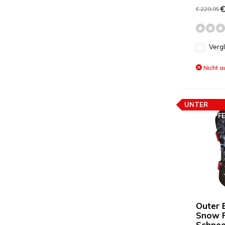
€
€ 229,95
Verg
Nicht a
UNTER
PREISEMPF
Outer 
Snow R
Schnee