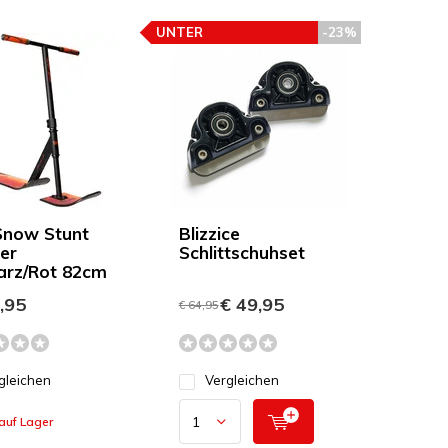
UNTER
-23%
PREISEMPFEHLUNG
now Stunt
Blizzice
er
Schlittschuhset
rz/Rot 82cm
,95
€ 49,95
€ 64,95
gleichen
Vergleichen
auf Lager