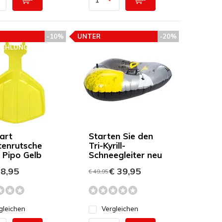
-10%
UNTER
-20%
FEHLUNG
PREISEMPFEHLUNG
art
Starten Sie den
ttenrutsche
Tri-Kyrill-
 Pipo Gelb
Schneegleiter neu
8,95
€ 39,95
€ 49,95
gleichen
Vergleichen