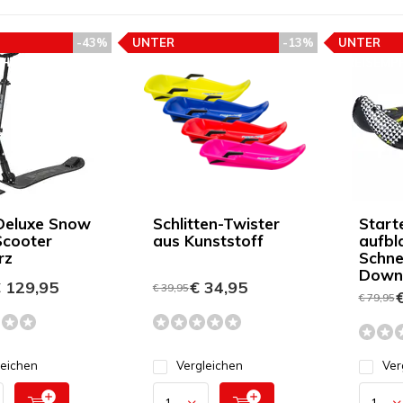
-43%
UNTER
-13%
UNTER
EHLUNG
PREISEMPFEHLUNG
PREISEMP
Deluxe Snow
Schlitten-Twister
Start
Scooter
aus Kunststoff
aufbl
rz
Schne
Downh
 129,95
€ 34,95
€ 39,95
€
€ 79,95
leichen
Vergleichen
Ver