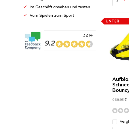
Im Geschäft ansehen und testen
Vom Spielen zum Sport
UNTER
PREISEMPF
3214
9.2
Aufbla
Schnee
Bouncy
€ 
€ 39,95
Verg