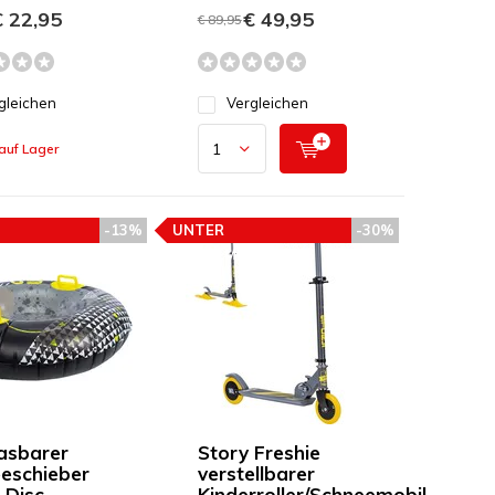
 22,95
€ 49,95
€ 89,95
gleichen
Vergleichen
auf Lager
-13%
UNTER
-30%
FEHLUNG
PREISEMPFEHLUNG
asbarer
Story Freshie
eschieber
verstellbarer
 Disc
Kinderroller/Schneemobil