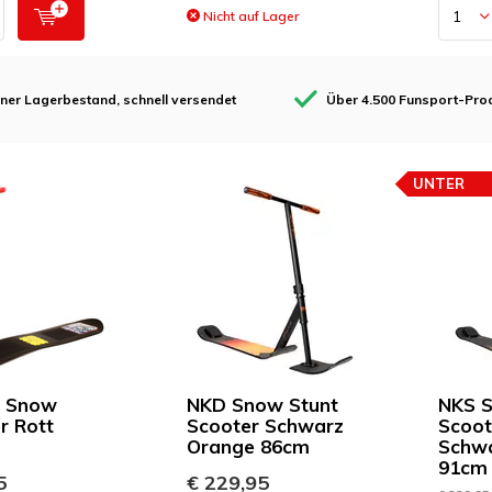
Nicht auf Lager
ner Lagerbestand, schnell versendet
Über 4.500 Funsport-Pro
UNTER
PREISEMP
m Snow
NKD Snow Stunt
NKS S
r Rott
Scooter Schwarz
Scoot
Orange 86cm
Schwa
91cm
5
€ 229,95