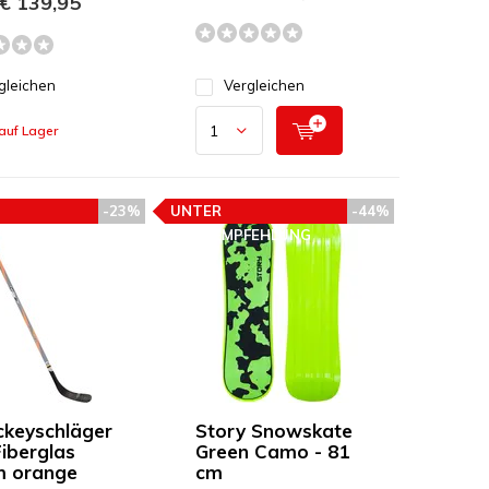
€ 139,95
gleichen
Vergleichen
auf Lager
-23%
UNTER
-44%
FEHLUNG
PREISEMPFEHLUNG
ckeyschläger
Story Snowskate
Fiberglas
Green Camo - 81
m orange
cm