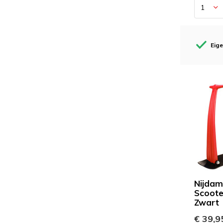
Eige
Nijda
Scoote
Zwart
€ 39,9