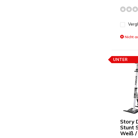
Verg
Nicht a
UNTER
PREISEMPF
Story 
Stunt 
Weiß /