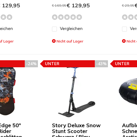
 129,95
€ 129,95
€
€ 169,95
€ 29,95
leichen
Vergleichen
Ver
uf Lager
Nicht auf Lager
Nicht 
-24%
UNTER
-43%
UNTER
EHLUNG
PREISEMPFEHLUNG
PREISEMP
Edge 50"
Story Deluxe Snow
Aufbl
ider
Stunt Scooter
Schne
schlitten
Schwarz / Blau
Arctic