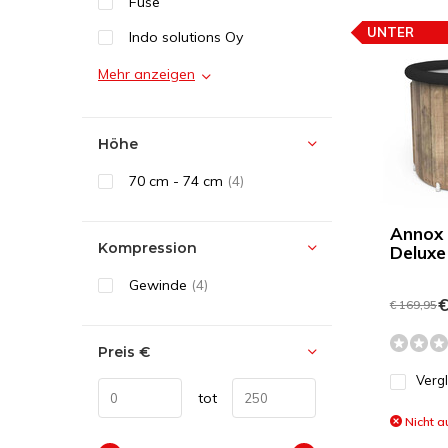
Fuse
UNTER
Indo solutions Oy
PREISEMPF
Mehr anzeigen
Höhe
70 cm - 74 cm
(4)
Annox 
Kompression
Deluxe
Gewinde
(4)
€
€ 169,95
Preis
€
Verg
tot
Nicht a