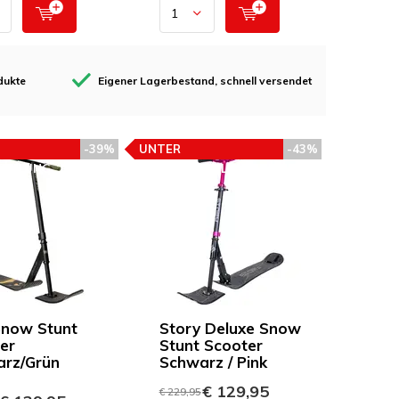
dukte
Eigener Lagerbestand, schnell versendet
-39%
UNTER
-43%
FEHLUNG
PREISEMPFEHLUNG
now Stunt
Story Deluxe Snow
er
Stunt Scooter
rz/Grün
Schwarz / Pink
€ 129,95
€ 229,95