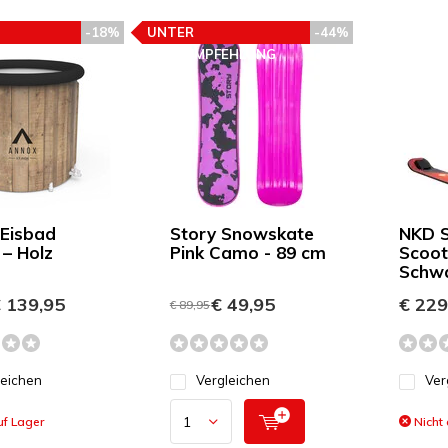
-18%
UNTER
-44%
EHLUNG
PREISEMPFEHLUNG
Eisbad
Story Snowskate
NKD S
 – Holz
Pink Camo - 89 cm
Scoot
Schwa
 139,95
€ 49,95
€ 229
€ 89,95
leichen
Vergleichen
Ver
uf Lager
Nicht 