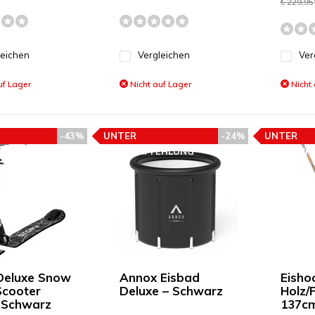
€ 229,95
leichen
Vergleichen
Ver
uf Lager
Nicht auf Lager
Nicht 
-43%
UNTER
-24%
UNTER
EHLUNG
PREISEMPFEHLUNG
PREISEMP
Deluxe Snow
Annox Eisbad
Eisho
Scooter
Deluxe – Schwarz
Holz/
 Schwarz
137c