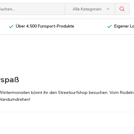
Alle Kategorien
Über 4.500 Funsport-Produkte
Eigener L
rspaß
Wintermonaten könnt ihr den Streetsurfshop besuchen. Vom Rodeln bi
m Handumdrehen!