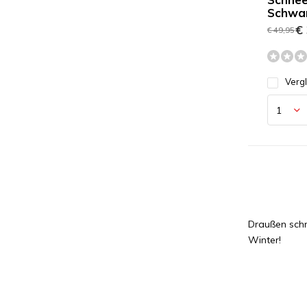
Schwa
€ 
€ 49,95
Verg
Draußen schn
Winter!