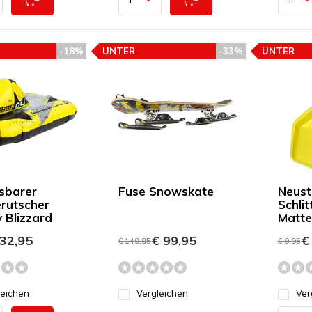
-18%
UNTER
-33%
UNTER
EHLUNG
PREISEMPFEHLUNG
PREISEMP
sbarer
Fuse Snowskate
Neust
rutscher
Schli
 Blizzard
Matte
32,95
€ 99,95
€ 
€ 149,95
€ 9,95
leichen
Vergleichen
Ver