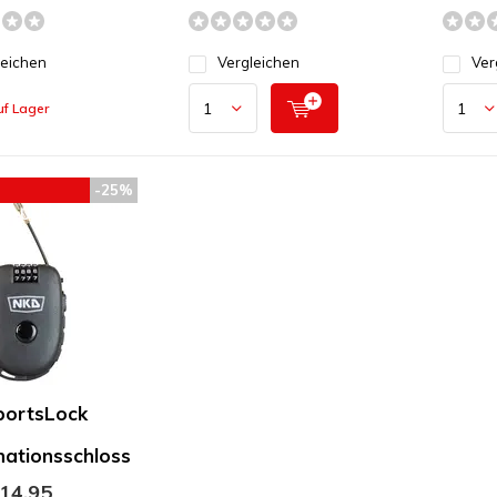
leichen
Vergleichen
Ver
uf Lager
-25%
EHLUNG
portsLock
ationsschloss
14,95