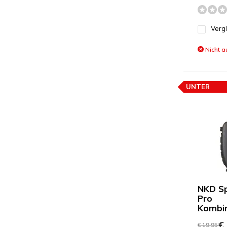
Verg
Nicht a
UNTER
PREISEMPF
NKD S
Pro
Kombin
€ 
€ 19,95