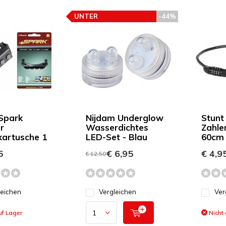
UNTER
-44%
PREISEMPFEHLUNG
Spark
Nijdam Underglow
Stunt
r
Wasserdichtes
Zahle
kartusche 1
LED-Set - Blau
60cm
5
€ 6,95
€ 4,9
€ 12,50
leichen
Vergleichen
Ver
uf Lager
Nicht 