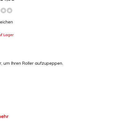
leichen
uf Lager
r, um Ihren Roller aufzupeppen.
mehr