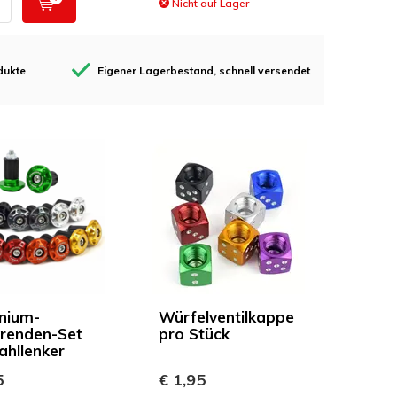
Nicht auf Lager
dukte
Eigener Lagerbestand, schnell versendet
nium-
Würfelventilkappe
renden-Set
pro Stück
ahllenker
5
€ 1,95