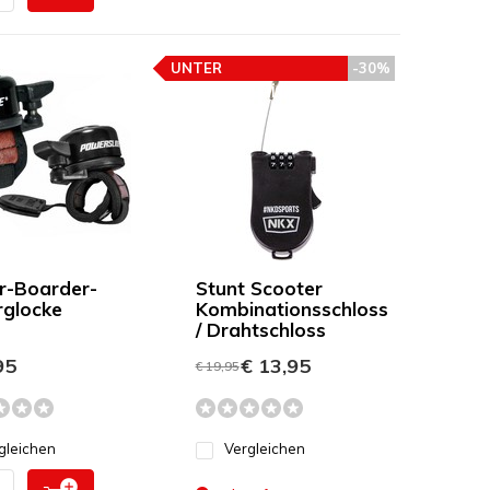
UNTER
-30%
PREISEMPFEHLUNG
r-Boarder-
Stunt Scooter
rglocke
Kombinationsschloss
/ Drahtschloss
95
€ 13,95
€ 19,95
gleichen
Vergleichen