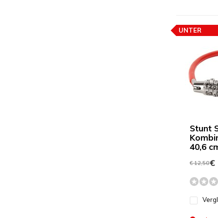
UNTER
PREISEMPF
Stunt 
Kombin
40,6 c
€ 
€ 12,50
Verg