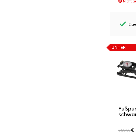
Nicht a
Eige
UNTER
PREISEMPF
Fußpu
schwa
€ 
€ 19,95