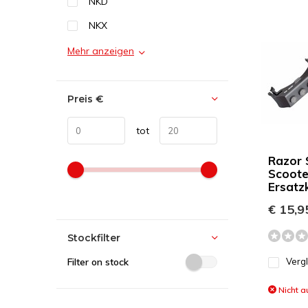
NKD
NKX
Mehr anzeigen
Preis
€
tot
Razor 
Scoote
Ersatz
€ 15,9
Stockfilter
Filter on stock
Verg
Nicht a