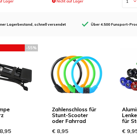
uf Lager
Nicht auf Lager
ner Lagerbestand, schnell versendet
Über 4.500 Funsport-Pro
-55%
EHLUNG
mpe
Zahlenschloss für
Alumi
rz
Stunt-Scooter
Lenke
oder Fahrrad
für St
8,95
€ 8,95
€ 9,9