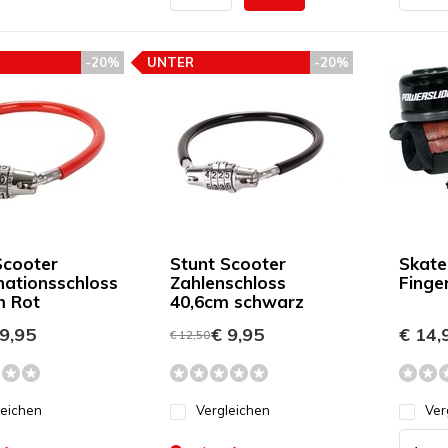
-20%
UNTER
-20%
EHLUNG
PREISEMPFEHLUNG
Scooter
Stunt Scooter
Skate
ationsschloss
Zahlenschloss
Finge
m Rot
40,6cm schwarz
9,95
€ 9,95
€ 14,
€ 12,50
leichen
Vergleichen
Ver