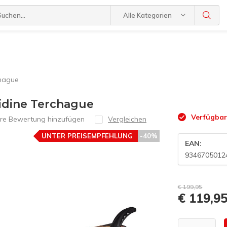
Alle Kategorien
chague
idine Terchague
Verfügba
hre Bewertung hinzufügen
Vergleichen
UNTER PREISEMPFEHLUNG
-40%
EAN:
9346705012
€ 199,95
€ 119,9