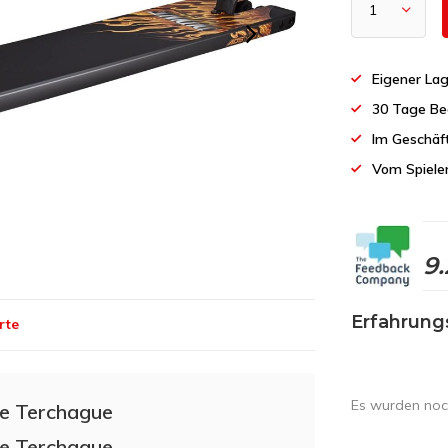
Eigener Lag
30 Tage Be
Im Geschäf
Vom Spiele
9.
Erfahrung
rte
Es wurden noc
ne Terchague
ne Terchague