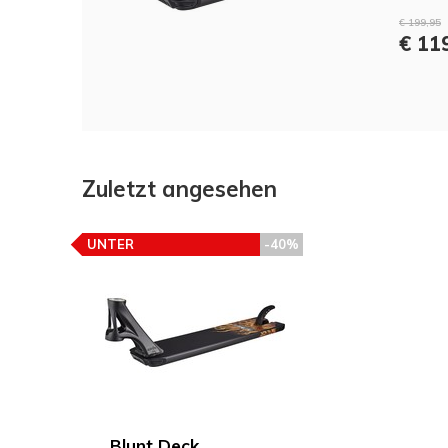
€ 199,95
€ 11
Zuletzt angesehen
UNTER
-40%
PREISEMPFEHLUNG
Blunt Deck