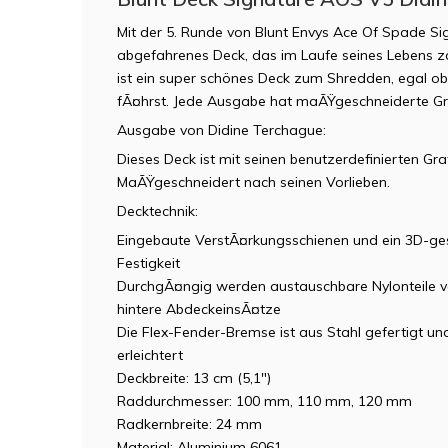
Mit der 5. Runde von Blunt Envys Ace Of Spade Si
abgefahrenes Deck, das im Laufe seines Lebens za
ist ein super schönes Deck zum Shredden, egal ob
fÃ¤hrst. Jede Ausgabe hat maÃŸgeschneiderte Gr
Ausgabe von Didine Terchague:
Dieses Deck ist mit seinen benutzerdefinierten Gra
MaÃŸgeschneidert nach seinen Vorlieben.
Decktechnik:
Eingebaute VerstÃ¤rkungsschienen und ein 3D-ge
Festigkeit
DurchgÃ¤ngig werden austauschbare Nylonteile v
hintere AbdeckeinsÃ¤tze
Die Flex-Fender-Bremse ist aus Stahl gefertigt un
erleichtert
Deckbreite: 13 cm (5,1")
Raddurchmesser: 100 mm, 110 mm, 120 mm
Radkernbreite: 24 mm
Material: Aluminium 6061