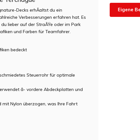
Eigene B
gnature-Decks erhÃ¤ltst du ein
hlreiche Verbesserungen erfahren hat. Es
 du lieber auf der StraÃŸe oder im Park
afiken und Farben für Teamfahrer.
fiken bedeckt
schmiedetes Steuerrohr für optimale
erwendet â- vordere Abdeckplatten und
d mit Nylon überzogen, was Ihre Fahrt