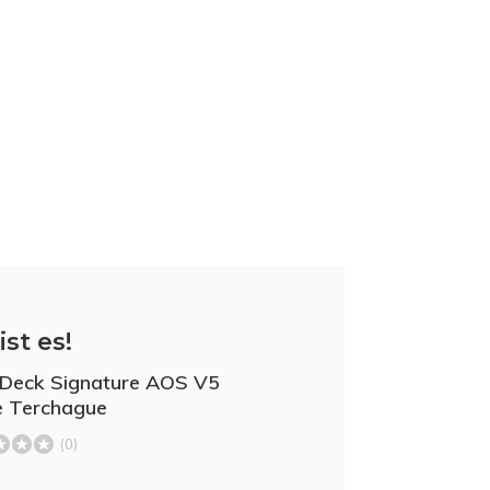
ist es!
 Deck Signature AOS V5
e Terchague
(0)