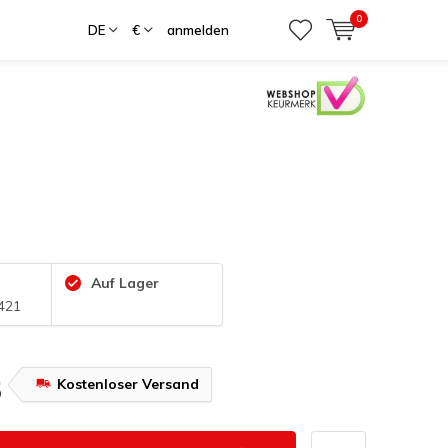
0
DE
€
anmelden
r
Auf Lager
421
Kostenloser Versand
5