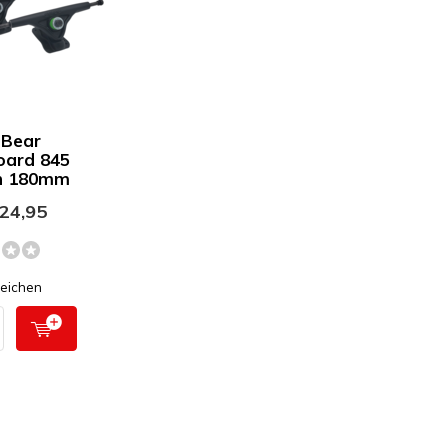
 Bear
oard 845
n 180mm
24,95
leichen