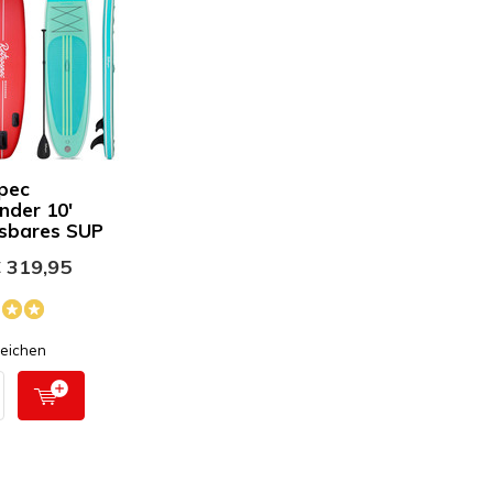
pec
der 10'
sbares SUP
 319,95
leichen