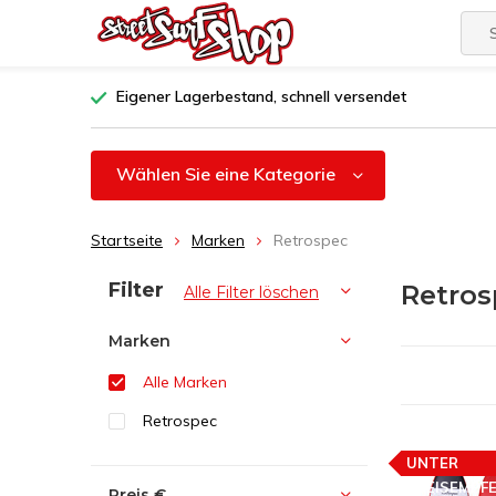
Eigener Lagerbestand, schnell versendet
Wählen Sie eine Kategorie
Startseite
Marken
Retrospec
Sortieren nach:
Filter
Retros
Alle Filter löschen
Marken
Alle Marken
Retrospec
UNTER
PREISEMPF
Preis
€