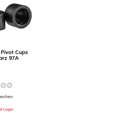
 Pivot Cups
arz 97A
leichen
uf Lager