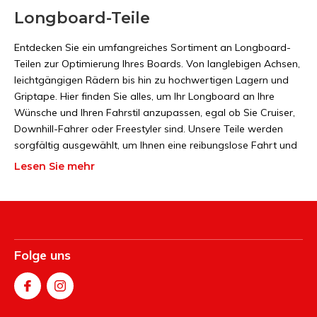
Longboard-Teile
Entdecken Sie ein umfangreiches Sortiment an Longboard-
Teilen zur Optimierung Ihres Boards. Von langlebigen Achsen,
leichtgängigen Rädern bis hin zu hochwertigen Lagern und
Griptape. Hier finden Sie alles, um Ihr Longboard an Ihre
Wünsche und Ihren Fahrstil anzupassen, egal ob Sie Cruiser,
Downhill-Fahrer oder Freestyler sind. Unsere Teile werden
sorgfältig ausgewählt, um Ihnen eine reibungslose Fahrt und
maximale Leistung zu bieten. Verlassen Sie sich auf
Lesen Sie mehr
hochwertige Materialien und innovative Designs, um Ihr
Longboard auf das nächste Level zu bringen. Entdecken Sie
die perfekte Auswahl an Longboard-Teilen für ultimative
Kontrolle und ein einzigartiges Fahrerlebnis.
Folge uns