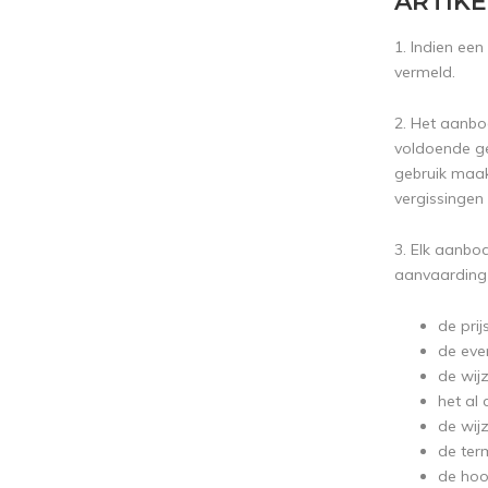
ARTIKE
1. Indien ee
vermeld.
2. Het aanbo
voldoende ge
gebruik maak
vergissingen 
3. Elk aanbod
aanvaarding v
de prij
de eve
de wij
het al 
de wij
de ter
de hoo