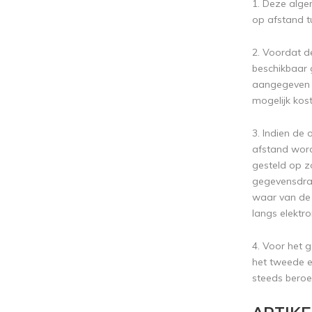
1. Deze alg
op afstand t
2. Voordat 
beschikbaar g
aangegeven d
mogelijk ko
3. Indien de
afstand word
gesteld op 
gegevensdrag
waar van de
langs elektr
4. Voor het 
het tweede e
steeds beroe