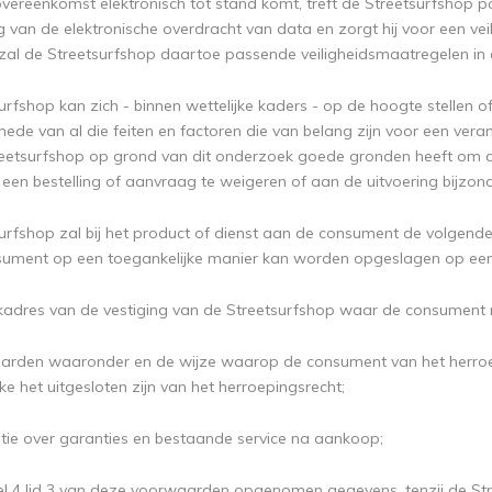
 overeenkomst elektronisch tot stand komt, treft de Streetsurfshop
ing van de elektronische overdracht van data en zorgt hij voor een v
 zal de Streetsurfshop daartoe passende veiligheidsmaatregelen in
urfshop kan zich - binnen wettelijke kaders - op de hoogte stellen 
mede van al die feiten en factoren die van belang zijn voor een v
reetsurfshop op grond van dit onderzoek goede gronden heeft om de
een bestelling of aanvraag te weigeren of aan de uitvoering bijzo
surfshop zal bij het product of dienst aan de consument de volgende 
sument op een toegankelijke manier kan worden opgeslagen op ee
kadres van de vestiging van de Streetsurfshop waar de consument m
arden waaronder en de wijze waarop de consument van het herroep
e het uitgesloten zijn van het herroepingsrecht;
atie over garanties en bestaande service na aankoop;
ikel 4 lid 3 van deze voorwaarden opgenomen gegevens, tenzij de 