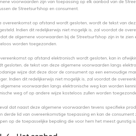
emene voorwaarden zijn van toepassing op elk aanbod van de Stre
ussen de Streetsurfshop en consument.
de overeenkomst op afstand wordt gesloten, wordt de tekst van 
esteld. Indien dit redelijkerwijs niet mogelijk is, zal voordat de 
at de algemene voorwaarden bij de Streetsurfshop zijn in te zien
steloos worden toegezonden.
 overeenkomst op afstand elektronisch wordt gesloten, kan in afwijk
t gesloten, de tekst van deze algemene voorwaarden langs elektr
zodanige wijze dat deze door de consument op een eenvoudige m
er. Indien dit redelijkerwijs niet mogelijk is, zal voordat de ove
 algemene voorwaarden langs elektronische weg kan worden kenni
onische weg of op andere wijze kosteloos zullen worden toegezond
geval dat naast deze algemene voorwaarden tevens specifieke produ
n derde lid van overeenkomstige toepassing en kan de consument z
pen op de toepasselijke bepaling die voor hem het meest gunstig is