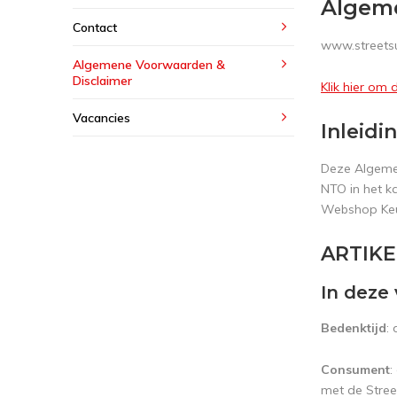
Algem
Contact
www.streetsu
Algemene Voorwaarden &
Disclaimer
Klik hier om
Vacancies
Inleidi
Deze Algeme
NTO in het k
Webshop Keur
ARTIKEL
In deze
Bedenktijd
:
Consument
:
met de Stree