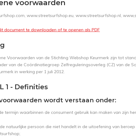
ene voorwaarden
rfshop.com, www.streetsurfshop.eu, www.streetsurfshop.nl, www,s
 dit document te downloaden of te openen als PDF
ng
ne Voorwaarden van de Stichting Webshop Keurmerk zijn tot sta
ader van de Coördinatiegroep Zelfreguleringsoverleg (CZ) van de S
merk in werking per 1 juli 2012.
 1 - Definities
 voorwaarden wordt verstaan onder:
 de termijn waarbinnen de consument gebruik kan maken van zijn her
 de natuurlijke persoon die niet handelt in de uitoefening van bero
tsurfshop;