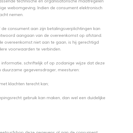
 passende technische en organisatorische maatregelen
eilige webomgeving. Indien de consument elektronisch
 acht nemen.
of de consument aan zijn betalingsverplichtingen kan
erantwoord aangaan van de overeenkomst op afstand.
 overeenkomst niet aan te gaan, is hij gerechtigd
ndere voorwaarden te verbinden.
informatie, schriftelijk of op zodanige wijze dat deze
n duurzame gegevensdrager, meesturen:
et klachten terecht kan;
ingsrecht gebruik kan maken, dan wel een duidelijke
Streetsurfshop deze gegevens al aan de consument