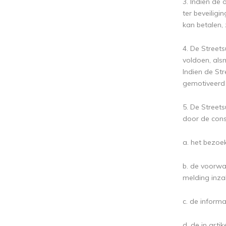
3. Indien de
ter beveilig
kan betalen,
4. De Streets
voldoen, als
Indien de St
gemotiveerd 
5. De Street
door de con
a. het bezoe
b. de voorwa
melding inzak
c. de inform
d. de in art