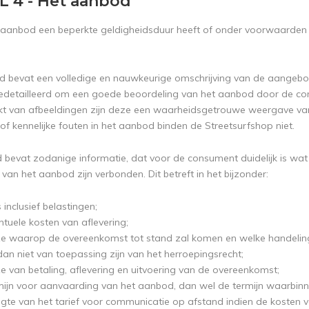
L 4 - Het aanbod
n aanbod een beperkte geldigheidsduur heeft of onder voorwaarden g
d bevat een volledige en nauwkeurige omschrijving van de aangebode
detailleerd om een goede beoordeling van het aanbod door de con
t van afbeeldingen zijn deze een waarheidsgetrouwe weergave van
of kennelijke fouten in het aanbod binden de Streetsurfshop niet.
 bevat zodanige informatie, dat voor de consument duidelijk is wat 
an het aanbod zijn verbonden. Dit betreft in het bijzonder:
s inclusief belastingen;
ntuele kosten van aflevering;
ze waarop de overeenkomst tot stand zal komen en welke handeling
dan niet van toepassing zijn van het herroepingsrecht;
ze van betaling, aflevering en uitvoering van de overeenkomst;
mijn voor aanvaarding van het aanbod, dan wel de termijn waarbinn
gte van het tarief voor communicatie op afstand indien de kosten 