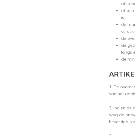
afstan
of de 
is;
de man
verstr
de eve
de ged
langs 
de min
ARTIKE
1. De overee
van het aanb
2. Indien de
weg de ontva
bevestigd, k