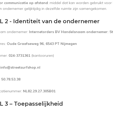
or communicatie op afstand
: middel dat kan worden gebruikt voor
 ondernemer gelijktijdig in dezelfde ruimte zijn samengekomen.
 2 - Identiteit van de ondernemer
naam ondernemer:
Internetorders BV Handelsnaam ondernemer: St
res:
Oude Graafseweg 96, 6543 PT Nijmegen
mmer:
024-3731361
(kantooruren)
:
info@streetsurfshop.nl
:
50.78.53.38
icatienummer:
NL82.29.27.305B01
 3 – Toepasselijkheid