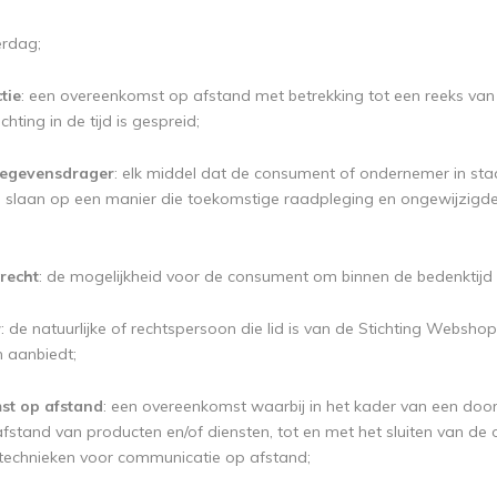
erdag;
tie
: een overeenkomst op afstand met betrekking tot een reeks van 
hting in de tijd is gespreid;
egevensdrager
: elk middel dat de consument of ondernemer in staa
te slaan op een manier die toekomstige raadpleging en ongewijzigd
recht
: de mogelijkheid voor de consument om binnen de bedenktijd
r
: de natuurlijke of rechtspersoon die lid is van de Stichting Webs
 aanbiedt;
t op afstand
: een overeenkomst waarbij in het kader van een doo
fstand van producten en/of diensten, tot en met het sluiten van de
technieken voor communicatie op afstand;