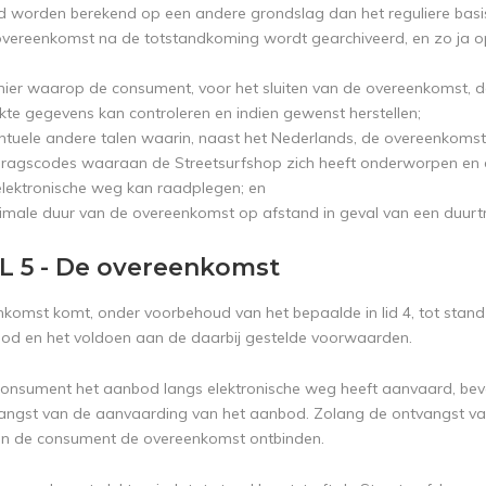
d worden berekend op een andere grondslag dan het reguliere basis
overeenkomst na de totstandkoming wordt gearchiveerd, en zo ja 
ier waarop de consument, voor het sluiten van de overeenkomst, 
ekte gegevens kan controleren en indien gewenst herstellen;
ntuele andere talen waarin, naast het Nederlands, de overeenkoms
ragscodes waaraan de Streetsurfshop zich heeft onderworpen en
elektronische weg kan raadplegen; en
imale duur van de overeenkomst op afstand in geval van een duurtr
L 5 - De overeenkomst
nkomst komt, onder voorbehoud van het bepaalde in lid 4, tot st
od en het voldoen aan de daarbij gestelde voorwaarden.
 consument het aanbod langs elektronische weg heeft aanvaard, beve
ngst van de aanvaarding van het aanbod. Zolang de ontvangst van
an de consument de overeenkomst ontbinden.