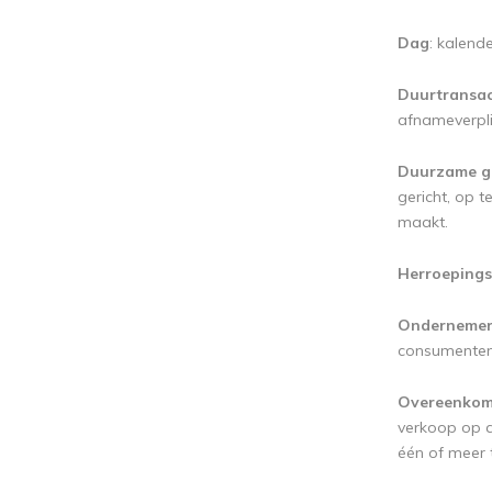
Dag
: kalend
Duurtransac
afnameverplic
Duurzame g
gericht, op 
maakt.
Herroepings
Onderneme
consumenten
Overeenkoms
verkoop op a
één of meer 