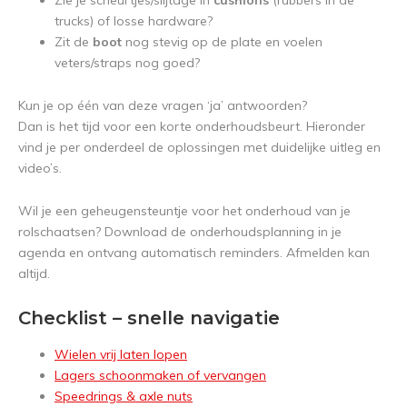
Zie je scheurtjes/slijtage in
cushions
(rubbers in de
trucks) of losse hardware?
Zit de
boot
nog stevig op de plate en voelen
veters/straps nog goed?
Kun je op één van deze vragen ‘ja’ antwoorden?
Dan is het tijd voor een korte onderhoudsbeurt. Hieronder
vind je per onderdeel de oplossingen met duidelijke uitleg en
video’s.
Wil je een geheugensteuntje voor het onderhoud van je
rolschaatsen? Download de onderhoudsplanning in je
agenda en ontvang automatisch reminders. Afmelden kan
altijd.
Checklist – snelle navigatie
Wielen vrij laten lopen
Lagers schoonmaken of vervangen
Speedrings & axle nuts