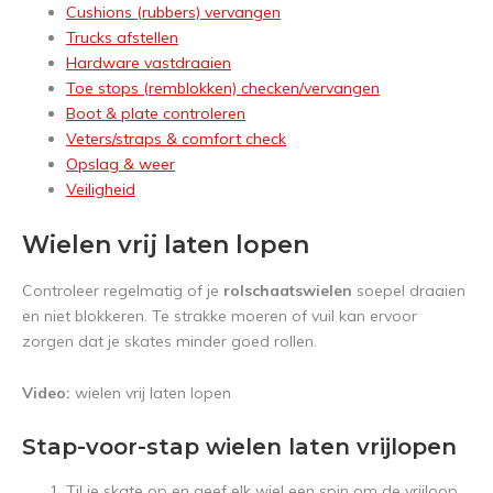
Cushions (rubbers) vervangen
Trucks afstellen
Hardware vastdraaien
Toe stops (remblokken) checken/vervangen
Boot & plate controleren
Veters/straps & comfort check
Opslag & weer
Veiligheid
Wielen vrij laten lopen
Controleer regelmatig of je
rolschaatswielen
soepel draaien
en niet blokkeren. Te strakke moeren of vuil kan ervoor
zorgen dat je skates minder goed rollen.
Video:
wielen vrij laten lopen
Stap-voor-stap wielen laten vrijlopen
Til je skate op en geef elk wiel een spin om de vrijloop