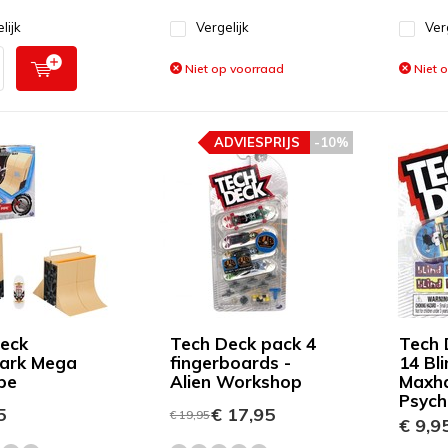
lijk
Vergelijk
Ver
Niet op voorraad
Niet 
ADVIESPRIJS
-10%
eck
Tech Deck pack 4
Tech 
ark Mega
fingerboards -
14 Bl
ipe
Alien Workshop
Maxh
Psych
5
€ 17,95
€ 19,95
€ 9,9