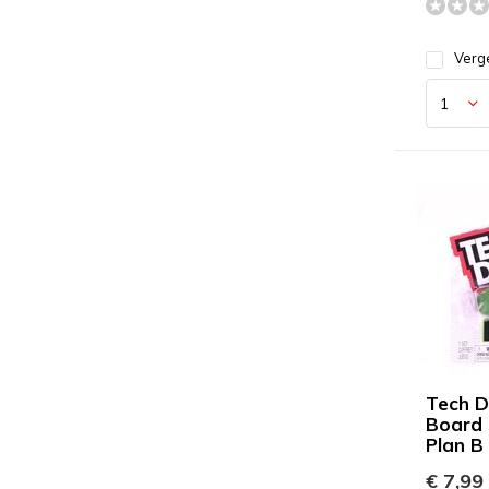
Verge
Tech D
Board 
Plan B
€ 7,99