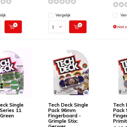
lijk
Vergelijk
Ver
Niet 
eck Single
Tech Deck Single
Tech 
Series 11
Pack 96mm
Pack
 Green
Fingerboard -
Finge
Grimple Stix:
Primi
Gerwer