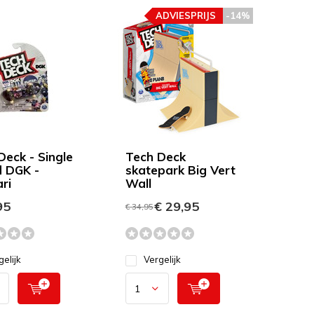
ADVIESPRIJS
-14%
Deck - Single
Tech Deck
 DGK -
skatepark Big Vert
ri
Wall
95
€ 29,95
€ 34,95
gelijk
Vergelijk