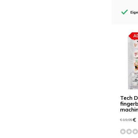
Eig
A
Tech D
finger
machi
€ 
€ 19,95