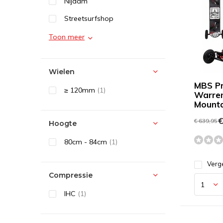
Nijdam
Streetsurfshop
Toon meer
Wielen
MBS Pr
≥ 120mm
(1)
Warren
Mount
€
€ 639,95
Hoogte
80cm - 84cm
(1)
Verge
Compressie
IHC
(1)