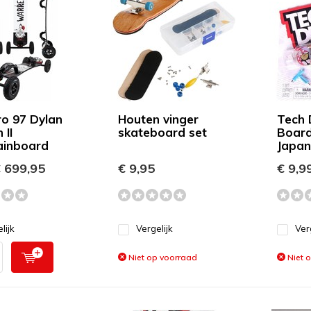
o 97 Dylan
Houten vinger
Tech 
 II
skateboard set
Board
ainboard
Japan
 699,95
€ 9,95
€ 9,9
lijk
Vergelijk
Ver
Niet op voorraad
Niet 