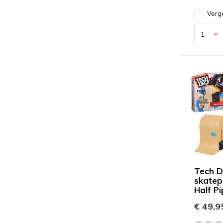
Verge
Tech D
skatep
Half P
€ 49,9