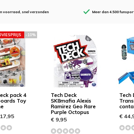
en voorraad, snel verzonden
Meer dan 4.500 funspor
DVIESPRIJS
-10%
eck pack 4
Tech Deck
Tech 
boards Toy
SK8mafia Alexis
Trans
ne
Ramirez Geo Rare
conta
Purple Octopus
17,95
€ 44,
€ 9,95