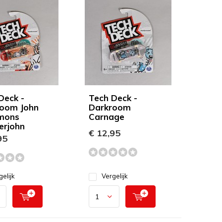
Deck -
Tech Deck -
oom John
Darkroom
mons
Carnage
rjohn
€ 12,95
95
gelijk
Vergelijk