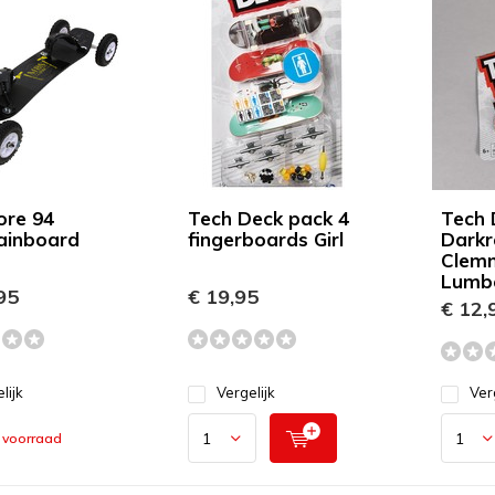
ore 94
Tech Deck pack 4
Tech 
ainboard
fingerboards Girl
Darkr
Clem
Lumbe
95
€ 19,95
€ 12,
lijk
Vergelijk
Ver
 voorraad