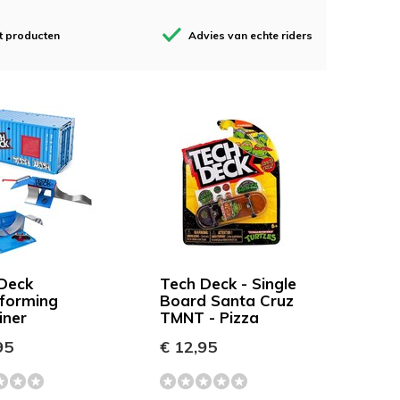
t producten
Advies van echte riders
Deck
Tech Deck - Single
forming
Board Santa Cruz
iner
TMNT - Pizza
95
€ 12,95