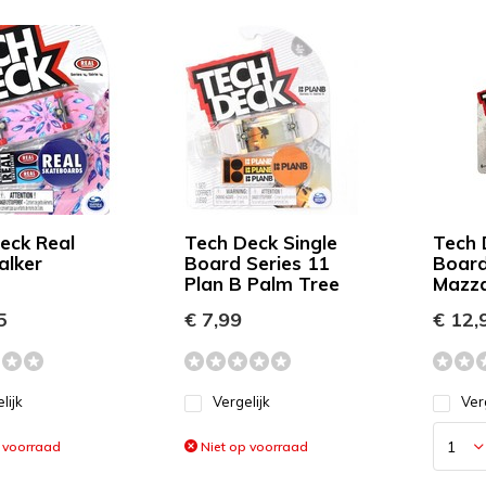
eck Real
Tech Deck Single
Tech 
alker
Board Series 11
Board
Plan B Palm Tree
Mazza
5
€ 7,99
€ 12,
lijk
Vergelijk
Ver
 voorraad
Niet op voorraad