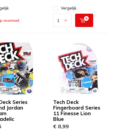
gelijk
Vergelijk
op voorraad
Deck Series
Tech Deck
ind Jordan
Fingerboard Series
am
11 Finesse Lion
adelic
Blue
5
€ 8,99