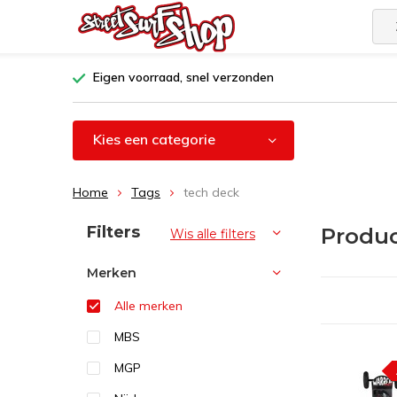
Eigen voorraad, snel verzonden
Kies een categorie
Home
Tags
tech deck
Sorteren op:
Filters
Produc
Wis alle filters
Merken
Alle merken
MBS
MGP