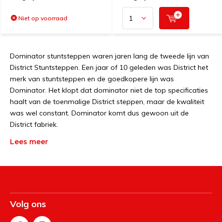
Niet op voorraad
Dominator stuntsteppen waren jaren lang de tweede lijn van
District Stuntsteppen. Een jaar of 10 geleden was District het
merk van stuntsteppen en de goedkopere lijn was
Dominator. Het klopt dat dominator niet de top specificaties
haalt van de toenmalige District steppen, maar de kwaliteit
was wel constant. Dominator komt dus gewoon uit de
District fabriek.
Lees meer
District heeft op hun steppen een paar wijzigingen in het
verleden gedaan in het compressie systeem die tot ergernis
leidde en hebben ze remsysteem dat in een rubber hangt dat
snel kapot gaat en niet los te krijgen is. Dat heeft ze hun
leidende positie gekost.
Volg ons
Wellicht heeft een District ontwerper ook bedacht dat bij de