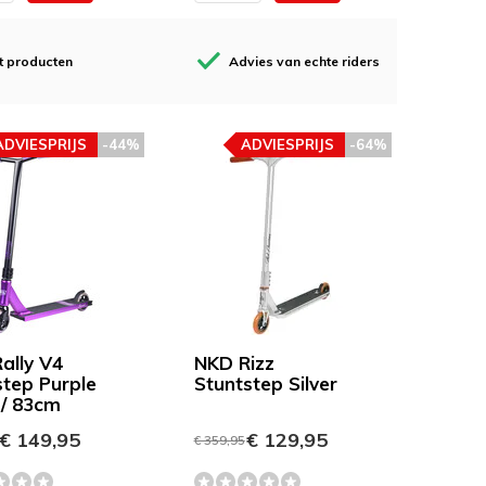
t producten
Advies van echte riders
ADVIESPRIJS
-44%
ADVIESPRIJS
-64%
ally V4
NKD Rizz
step Purple
Stuntstep Silver
/ 83cm
€ 149,95
€ 129,95
€ 359,95