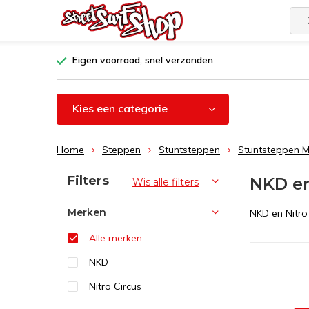
Eigen voorraad, snel verzonden
Kies een categorie
Home
Steppen
Stuntsteppen
Stuntsteppen 
Sorteren op:
Filters
NKD en
Wis alle filters
Merken
NKD en Nitro
Alle merken
NKD
Nitro Circus