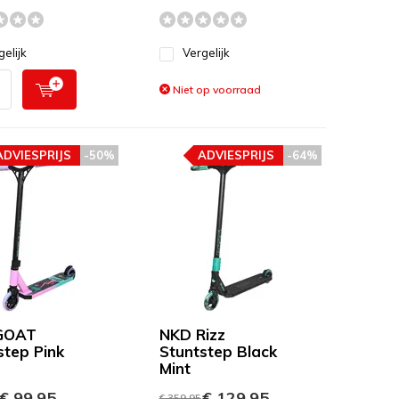
gelijk
Vergelijk
Niet op voorraad
ADVIESPRIJS
-50%
ADVIESPRIJS
-64%
GOAT
NKD Rizz
step Pink
Stuntstep Black
Mint
€ 99,95
€ 129,95
€ 359,95