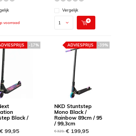
gelijk
Vergelijk
op voorraad
ADVIESPRIJS
-17%
ADVIESPRIJS
-39%
ext
NKD Stuntstep
ation
Mono Black /
step Black /
Rainbow 89cm / 95
/ 99,3cm
€ 99,95
€ 199,95
€ 329,-