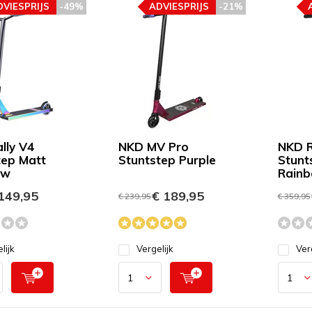
DVIESPRIJS
-49%
ADVIESPRIJS
-21%
lly V4
NKD MV Pro
NKD R
tep Matt
Stuntstep Purple
Stunt
ow
Rain
149,95
€ 189,95
€ 239,95
€ 359,95
lijk
Vergelijk
Ver