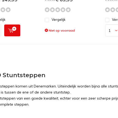
lijk
Vergelijk
Ver
Niet op voorraad
 Stuntsteppen
steppen komen uit Denemarken. Uiteindelijk worden bijna alle stunt
 is tussen de ene of de andere stuntstep.
ntsteppen van een goede kwaliteit, echter voor een zeer scherpe prij
omplete steppen.
D stuntstep kopen