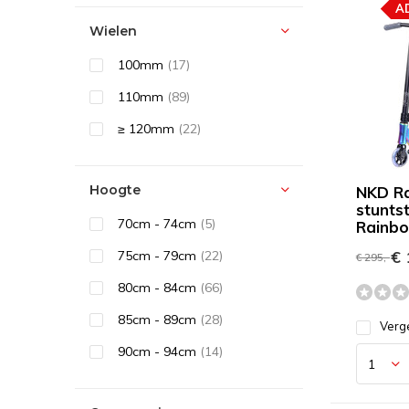
A
Wielen
100mm
(17)
110mm
(89)
≥ 120mm
(22)
Hoogte
NKD Ra
stunts
70cm - 74cm
(5)
Rainb
€ 
75cm - 79cm
(22)
€ 295,-
80cm - 84cm
(66)
85cm - 89cm
(28)
Verge
90cm - 94cm
(14)