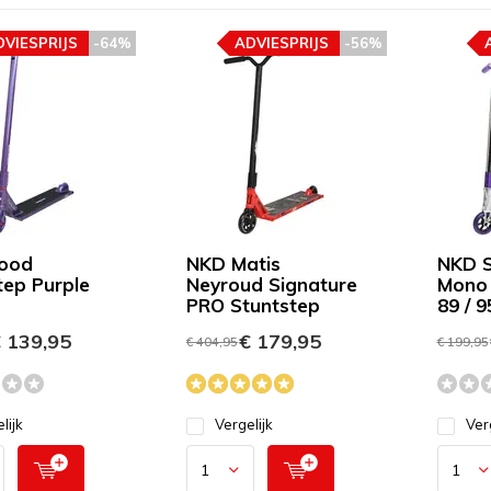
DVIESPRIJS
-64%
ADVIESPRIJS
-56%
ood
NKD Matis
NKD S
tep Purple
Neyroud Signature
Mono 
PRO Stuntstep
89 / 9
 139,95
€ 179,95
€ 404,95
€ 199,95
lijk
Vergelijk
Ver