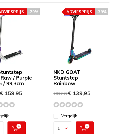
ADVIESPRIJS
-20%
ADVIESPRIJS
-39%
tuntstep
NKD GOAT
Raw / Purple
Stuntstep
5 / 99,3cm
Rainbow
€ 159,95
€ 139,95
€ 229,95
gelijk
Vergelijk