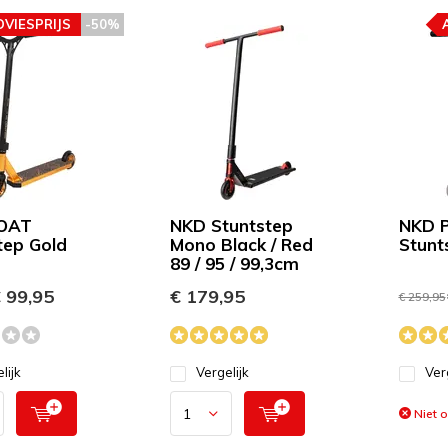
DVIESPRIJS
-50%
OAT
NKD Stuntstep
NKD P
tep Gold
Mono Black / Red
Stunts
89 / 95 / 99,3cm
 99,95
€ 179,95
€ 259,95
lijk
Vergelijk
Ver
Niet 