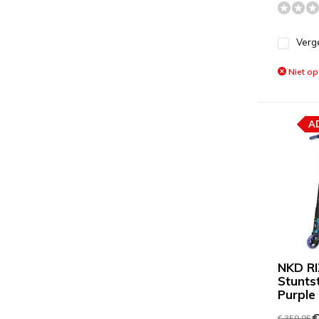
Verge
Niet op
A
NKD RI
Stunts
Purple
€
€ 359,95