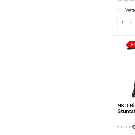
Verge
A
NKD Ri
Stunts
€
€ 359,95