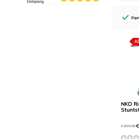
Eig
A
NKD Ri
Stunts
€
€ 359,95