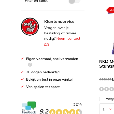
Filter on stock
A
Klantenservice
Vragen over je
bestelling of advies
nodig?
Neem contact
op
Eigen voorraad, snel verzonden
NKD M
Stunts
30 dagen bedenktijd
€
Bekijk en test in onze winkel
€ 389,95
Van spelen tot sport
Verge
3214
9.2