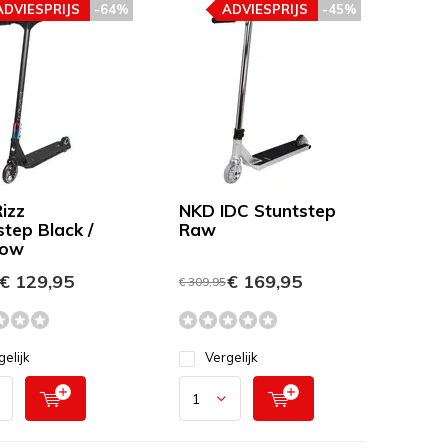
ADVIESPRIJS
-64%
ADVIESPRIJS
-45%
izz
NKD IDC Stuntstep
step Black /
Raw
bow
€ 129,95
€ 169,95
€ 309,95
gelijk
Vergelijk