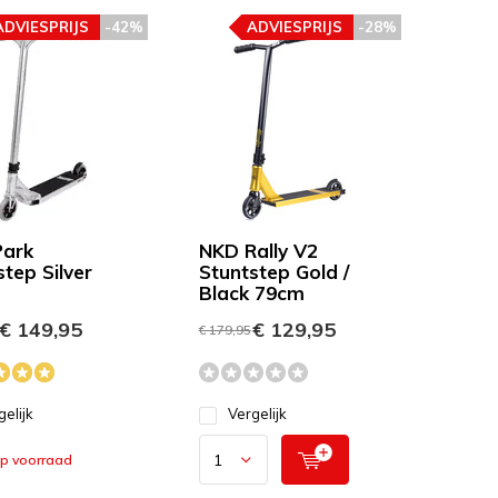
ADVIESPRIJS
-42%
ADVIESPRIJS
-28%
ark
NKD Rally V2
tep Silver
Stuntstep Gold /
Black 79cm
€ 149,95
€ 129,95
€ 179,95
gelijk
Vergelijk
op voorraad