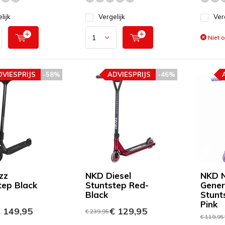
lijk
Vergelijk
Ver
Niet 
DVIESPRIJS
-58%
ADVIESPRIJS
-46%
zz
NKD Diesel
NKD N
tep Black
Stuntstep Red-
Gener
Black
Stunt
Pink
 149,95
€ 129,95
€ 239,95
€ 119,95