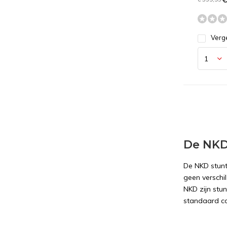
Verge
De NKD
De NKD stunt
geen verschil
NKD zijn stu
standaard c
Een NK