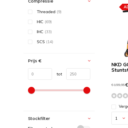
Compressie
A
Threaded
(9)
HIC
(69)
IHC
(33)
SCS
(14)
Prijs
€
NKD G
Stunts
tot
€
€ 199,95
Verge
Stockfilter