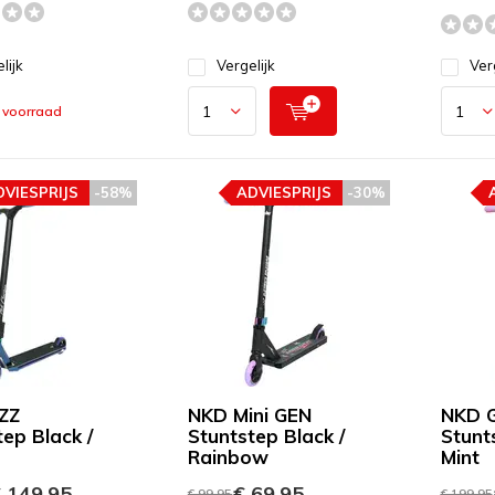
lijk
Vergelijk
Ver
 voorraad
DVIESPRIJS
-58%
ADVIESPRIJS
-30%
ZZ
NKD Mini GEN
NKD 
tep Black /
Stuntstep Black /
Stunt
Rainbow
Mint
 149,95
€ 69,95
€ 99,95
€ 199,95