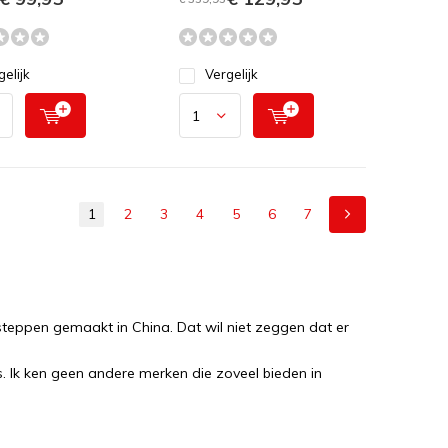
gelijk
Vergelijk
1
2
3
4
5
6
7
steppen gemaakt in China. Dat wil niet zeggen dat er
s. Ik ken geen andere merken die zoveel bieden in