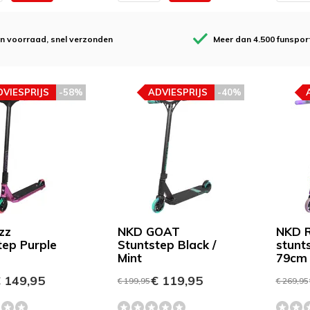
en voorraad, snel verzonden
Meer dan 4.500 funspor
DVIESPRIJS
-58%
ADVIESPRIJS
-40%
zz
NKD GOAT
NKD R
tep Purple
Stuntstep Black /
stunt
Mint
79cm 
 149,95
€ 119,95
€ 199,95
€ 269,95