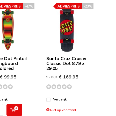
ADVIESPRIJS
-47%
ADVIESPRIJS
-23%
e Dot Pintail
Santa Cruz Cruiser
ngboard
Classic Dot 8.79 x
colored
29.05
€ 99,95
€ 169,95
€ 219,95
gelijk
Vergelijk
Niet op voorraad