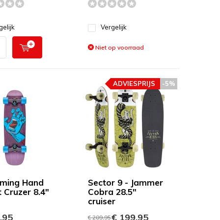
gelijk
Vergelijk
Niet op voorraad
ADVIESPRIJS
-5%
ming Hand
Sector 9 - Jammer
t Cruzer 8.4"
Cobra 28.5"
cruiser
,95
€ 199,95
€ 209,95