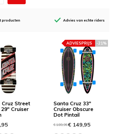
t producten
Advies van echte riders
ADVIESPRIJS
-21%
 Cruz Street
Santa Cruz 33"
 29" Cruiser
Cruiser Obscure
n
Dot Pintail
,95
€ 149,95
€ 189,95