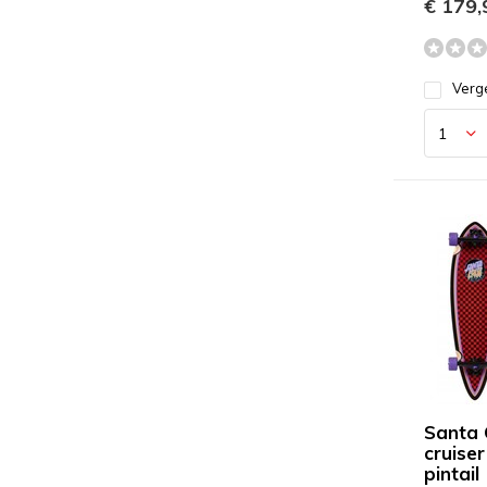
€ 179,
Verge
Santa 
cruiser
pintail