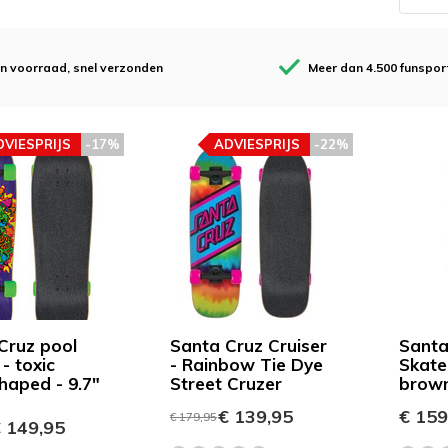
en voorraad, snel verzonden
Meer dan 4.500 funspor
DVIESPRIJS
-17%
ADVIESPRIJS
-22%
Cruz pool
Santa Cruz Cruiser
Santa
 - toxic
- Rainbow Tie Dye
Skate
haped - 9.7"
Street Cruzer
brow
€ 139,95
€ 159
€ 179,95
 149,95