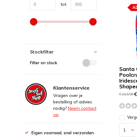
tot
A
Stockfilter
Filter on stock
Santa 
Poolcru
Irides
Shape
Klantenservice
€
€ 219,95
Vragen over je
bestelling of advies
nodig?
Neem contact
op
Verge
Eigen voorraad, snel verzonden