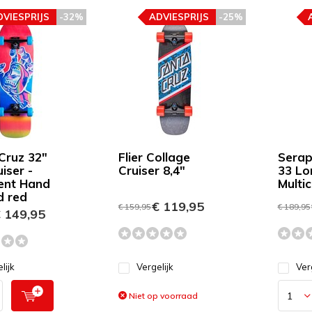
DVIESPRIJS
-32%
ADVIESPRIJS
-25%
Cruz 32"
Flier Collage
Serap
iser -
Cruiser 8,4"
33 Lo
cent Hand
Multi
d red
€ 119,95
€ 159,95
€ 189,95
 149,95
lijk
Vergelijk
Ver
Niet op voorraad