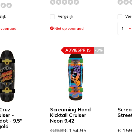
lijk
Vergelijk
Ver
 voorraad
Niet op voorraad
ADVIESPRIJS
-3%
Cruz
Screaming Hand
Screa
iser -
Kicktail Cruiser
Stree
dot - 9.5"
Neon 9.42
gold
€ 154,95
€ 159
€ 159,95