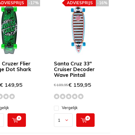
ADVIESPRIJS
-17%
ADVIESPRIJS
-16%
 Cruzer Flier
Santa Cruz 33"
ge Dot Shark
Cruiser Decoder
Wave Pintail
€ 149,95
€ 159,95
€ 189,95
gelijk
Vergelijk