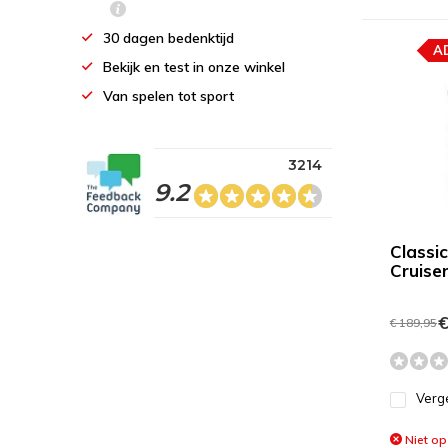
30 dagen bedenktijd
A
Bekijk en test in onze winkel
Van spelen tot sport
3214
9.2
Classi
Cruiser
€
€ 189,95
Verge
Niet op