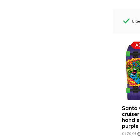
Eig
A
Santa 
cruiser
hand s
purple
€
€ 179,95