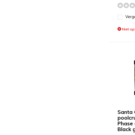
Verge
Niet op
Santa 
poolcru
Phase 
Black 