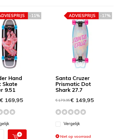
ADVIESPRIJS
-11%
ADVIESPRIJS
-17%
der Hand
Santa Cruzer
t Skate
Prismatic Dot
r 9.51
Shark 27.7
€ 169,95
€ 149,95
€ 179,95
gelijk
Vergelijk
Niet op voorraad