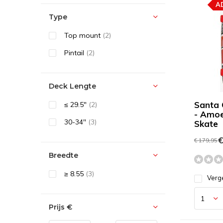
A
Type
Top mount
(2)
Pintail
(2)
Deck Lengte
Santa 
≤ 29.5″
(2)
- Amoe
30-34"
(3)
Skate
€
€ 179,95
Breedte
≥ 8.55
(3)
Verge
Prijs
€