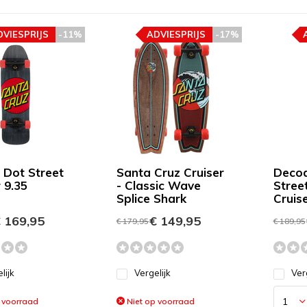
DVIESPRIJS
-11%
ADVIESPRIJS
-17%
c Dot Street
Santa Cruz Cruiser
Deco
 9.35
- Classic Wave
Stree
Splice Shark
Cruise
 169,95
€ 149,95
€ 179,95
€ 189,95
lijk
Vergelijk
Ver
 voorraad
Niet op voorraad