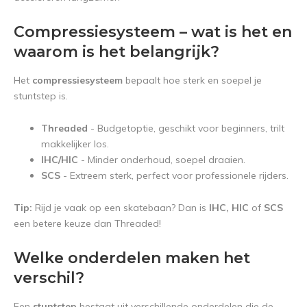
Compressiesysteem – wat is het en
waarom is het belangrijk?
Het
compressiesysteem
bepaalt hoe sterk en soepel je
stuntstep is.
Threaded
- Budgetoptie, geschikt voor beginners, trilt
makkelijker los.
IHC/HIC
- Minder onderhoud, soepel draaien.
SCS
- Extreem sterk, perfect voor professionele rijders.
Tip:
Rijd je vaak op een skatebaan? Dan is
IHC, HIC
of
SCS
een betere keuze dan Threaded!
Welke onderdelen maken het
verschil?
Een
stuntstep
bestaat uit verschillende onderdelen die de