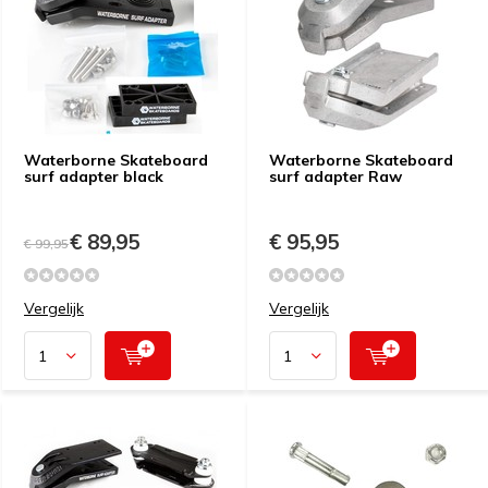
Waterborne Skateboard
Waterborne Skateboard
surf adapter black
surf adapter Raw
€ 89,95
€ 95,95
€ 99,95
Vergelijk
Vergelijk