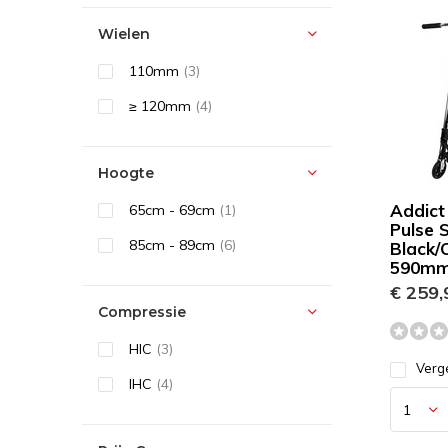
Wielen
110mm
(3)
≥ 120mm
(4)
Hoogte
Addict
65cm - 69cm
(1)
Pulse 
85cm - 89cm
(6)
Black/
590m
€ 259,
Compressie
HIC
(3)
Verge
IHC
(4)