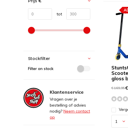
Prijs
€
A
tot
Stockfilter
Stunts
Filter on stock
Scoote
gloss 
€
€ 169,95
Klantenservice
Vragen over je
bestelling of advies
Verge
nodig?
Neem contact
op