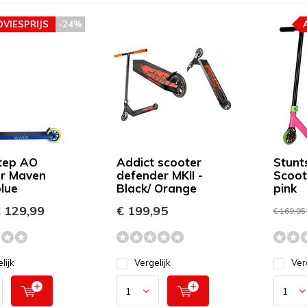
DVIESPRIJS
-24%
tep AO
Addict scooter
Stunt
r Maven
defender MKII -
Scoot
blue
Black/ Orange
pink
 129,99
€ 199,95
€ 169,95
lijk
Vergelijk
Ver