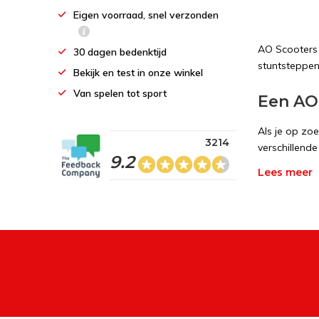
Eigen voorraad, snel verzonden
AO Scooters 
30 dagen bedenktijd
stuntsteppen
Bekijk en test in onze winkel
Van spelen tot sport
Een AO
Als je op zo
3214
verschillend
9.2
stuntsteppen 
Lees meer
even op de A
stuntstep.in
eenvoudig vi
Verschi
De Streetsurf
wielen, type 
beter voor in