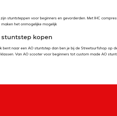
zijn stuntsteppen voor beginners en gevorderden. Met IHC compress
 maken het onmogelijke mogelijk
 stuntstep kopen
ek bent naar een AO stuntstep dan ben je bij de Streetsurfshop op de
e klassen. Van AO scooter voor beginners tot custom made AO stu
bieden wij compleet afgemonteerd aan. Je hoeft dan je stuntstep niet
O Scooter gezet te worden en met 2 of 3 boutjes vast gezet te word
fo. We hebben ook een groot assortiment AO stuntstep onderdelen. 
a onze webshop bestellen. Dat geldt ook voor de AO scooter stunts
llende type Streetsurfing stuntsteppe
shop biedt verschillende type stuntssteppen aan. Streetsurfing stunt
headset en natuurlijk het deck. Elk type Streetsurfing stuntstep rijdt 
 de hal en de ander voor het rijden offroad. De lichte Streetsurfin