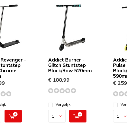
 Revenger -
Addict Burner -
Addic
Stuntstep
Glitch Stuntstep
Pulse
Chrome
Black/Raw 520mm
Black
m
590
€ 188,99
99
€ 259
lijk
Vergelijk
Ver