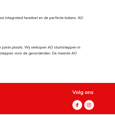
ie integrated headset en de perfecte balans. AO
 juiste plaats. Wij verkopen AO stuntsteppen in
ntsteppen voor de gevorderden. De meeste AO
 zelf in elkaar te zetten. Alleen het stuur dient nog
en. Nog meer informatie vind je op de site
Je kunt de AO scooter stuntsteppen allemaal
tep onderdelen.
n
Volg ons
steppen verschillen in breedte van stuur, grootte van
op zijn eigen manier. Het ene Streetsurfing stuntstep is
g stuntsteppen zijn voor beginners en de zwaardere met