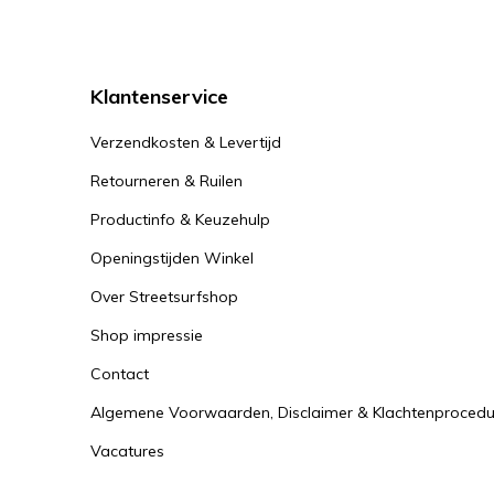
stalen stuur 
welke, dan ku
van jouw Str
Klantenservice
Wat is 
Verzendkosten & Levertijd
Een Streetsur
Retourneren & Ruilen
een zwaarder
profielen. Ee
Productinfo & Keuzehulp
om een harde
Openingstijden Winkel
Street
Over Streetsurfshop
Shop impressie
Wanneer je b
moet wezen v
Contact
Streetsurfin
Algemene Voorwaarden, Disclaimer & Klachtenprocedu
goede beginn
Vacatures
De leve