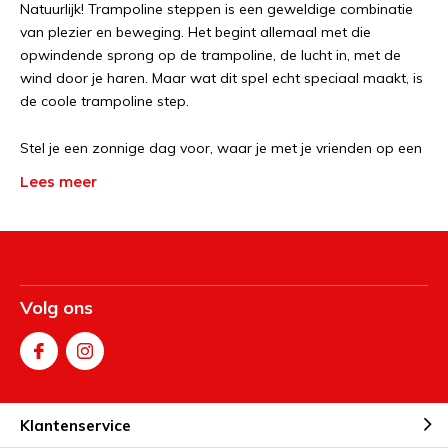
Natuurlijk! Trampoline steppen is een geweldige combinatie
van plezier en beweging. Het begint allemaal met die
opwindende sprong op de trampoline, de lucht in, met de
wind door je haren. Maar wat dit spel echt speciaal maakt, is
de coole trampoline step.
Stel je een zonnige dag voor, waar je met je vrienden op een
gigantische trampoline staat. Je springt op en neer, en dan,
Lees meer
alsof je de nieuwe Ryan Williams van de trampoline bent,
haal je die trampoline step tevoorschijn. Met een vloeiende
beweging begin je trucjes uit te voeren die de zwaartekracht
lijken te tarten. Je springt, draait, en doet zelfs een paar
indrukwekkende flips, terwijl je step onder je voeten blijft.
Volg ons
En het mooiste is dat je al deze waanzinnige stunts kunt
uitvoeren terwijl je de grootste glimlach op je gezicht hebt.
Trampoline steppen is niet alleen een sport, het is pure
blijdschap in beweging. Dus, waar wacht je nog op? Spring
Klantenservice
op die trampoline en laat de trampoline step je beste vriend