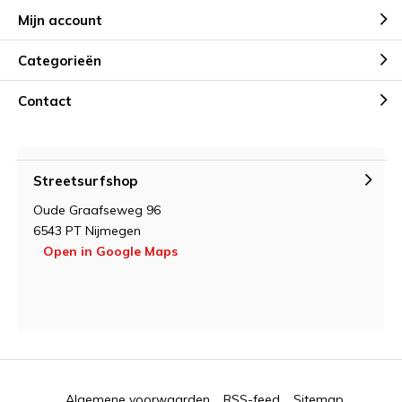
zijn terwijl je de wereld van hoogvliegende avonturen verkent!
Mijn account
Categorieën
Contact
Streetsurfshop
Oude Graafseweg 96
6543 PT Nijmegen
Open in Google Maps
Algemene voorwaarden
RSS-feed
Sitemap