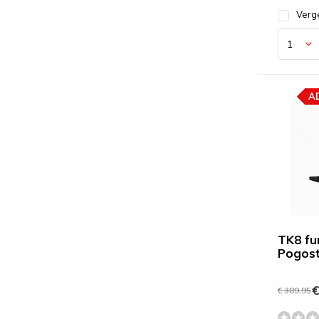
Verge
A
TK8 fu
Pogost
€
€ 389,95