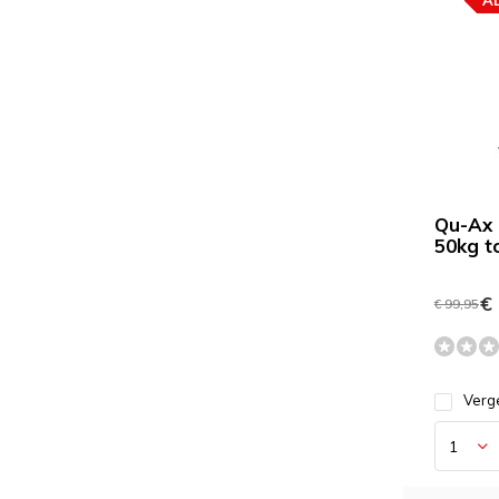
A
Qu-Ax 
50kg t
€ 
€ 99,95
Verge