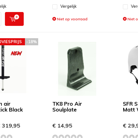
lijk
Vergelijk
Ver
Niet op voorraad
Niet 
DVIESPRIJS
-18%
n air
TK8 Pro Air
SFR S
ick Black
Soulplate
Matt 
 319,95
€ 14,95
€ 29,