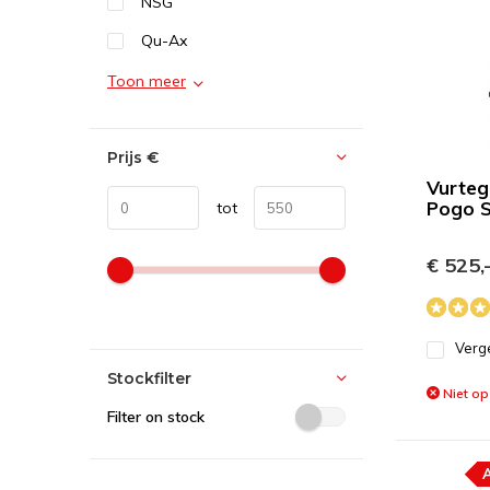
NSG
Qu-Ax
Toon meer
Prijs
€
Vurteg
Pogo S
tot
€ 525,
Verge
Stockfilter
Niet op
Filter on stock