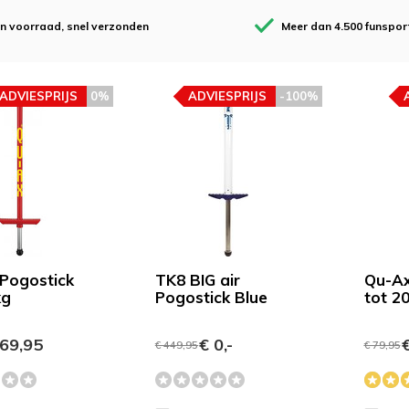
en voorraad, snel verzonden
Meer dan 4.500 funspor
ADVIESPRIJS
0%
ADVIESPRIJS
-100%
Pogostick
TK8 BIG air
Qu-Ax
kg
Pogostick Blue
tot 2
69,95
€ 0,-
€
€ 449,95
€ 79,95