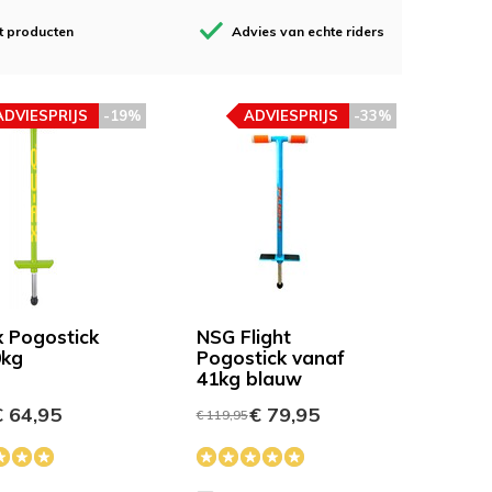
t producten
Advies van echte riders
ADVIESPRIJS
-19%
ADVIESPRIJS
-33%
 Pogostick
NSG Flight
0kg
Pogostick vanaf
41kg blauw
 64,95
€ 79,95
€ 119,95