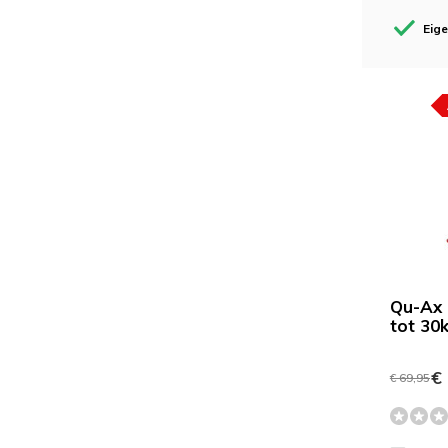
Eig
Qu-Ax 
tot 30
€ 
€ 69,95