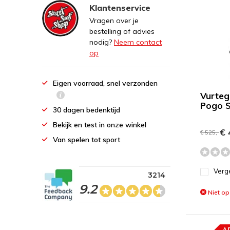
Klantenservice
Vragen over je
bestelling of advies
nodig?
Neem contact
op
Eigen voorraad, snel verzonden
Vurteg
Pogo S
30 dagen bedenktijd
Bekijk en test in onze winkel
€ 
€ 525,-
Van spelen tot sport
Verge
3214
9.2
Niet op