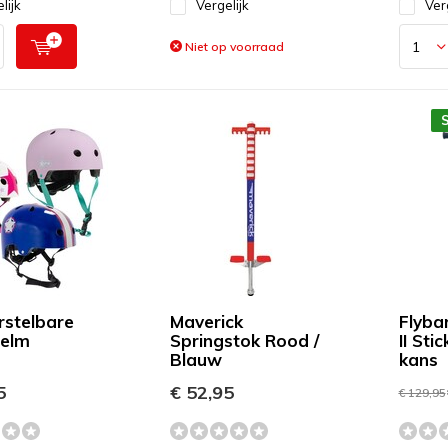
lijk
Vergelijk
Ver
Niet op voorraad
rstelbare
Maverick
Flyba
helm
Springstok Rood /
II Sti
Blauw
kans
5
€ 52,95
€ 129,95