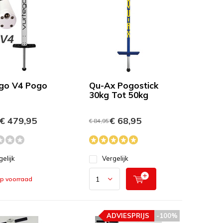
go V4 Pogo
Qu-Ax Pogostick
30kg Tot 50kg
€ 479,95
€ 68,95
€ 84,95
gelijk
Vergelijk
op voorraad
ADVIESPRIJS
-100%