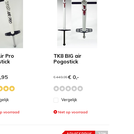
ir Pro
TK8 BIG air
tick
Pogostick
,95
€ 0,-
€ 449,95
gelijk
Vergelijk
op voorraad
Niet op voorraad