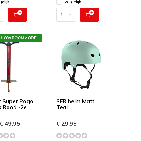
gelijk
Vergelijk
SHOWROOMMODEL
r Super Pogo
SFR helm Matt
ck Rood -2e
Teal
€ 49,95
€ 29,95