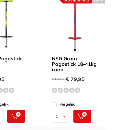
ADVIESPRIJS
-27%
ogostick
NSG Grom
Pogostick 18-41kg
rood
95
€ 79,95
€ 109,95
gelijk
Vergelijk