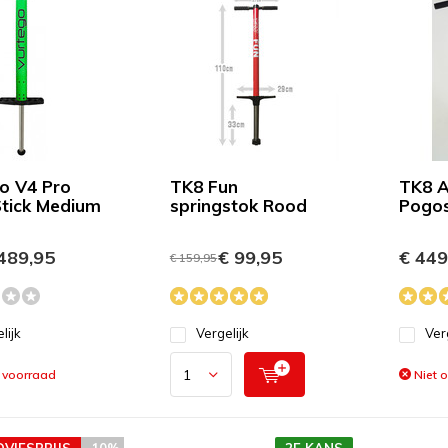
o V4 Pro
TK8 Fun
TK8 A
tick Medium
springstok Rood
Pogos
489,95
€ 99,95
€ 449
€ 159,95
lijk
Vergelijk
Ver
 voorraad
Niet 