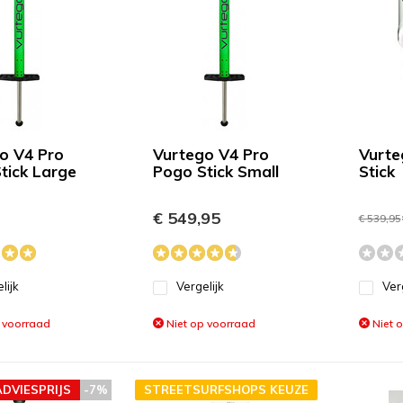
o V4 Pro
Vurtego V4 Pro
Vurte
tick Large
Pogo Stick Small
Stick
-
€ 549,95
€ 539,95
lijk
Vergelijk
Ver
 voorraad
Niet op voorraad
Niet 
ADVIESPRIJS
-7%
STREETSURFSHOPS KEUZE