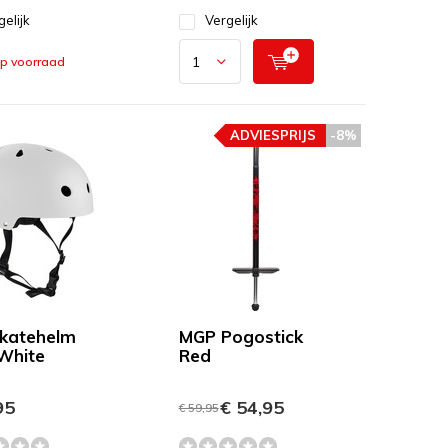
gelijk
Vergelijk
op voorraad
ADVIESPRIJS
-8%
katehelm
MGP Pogostick
White
Red
95
€ 54,95
€ 59,95