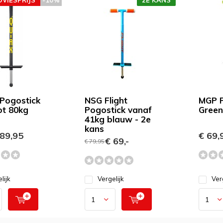
DVIESPRIJS
-10%
2E KANS
Pogostick
NSG Flight
MGP P
ot 80kg
Pogostick vanaf
Green
41kg blauw - 2e
kans
89,95
€ 69,
€ 69,-
€ 79,95
lijk
Vergelijk
Ver