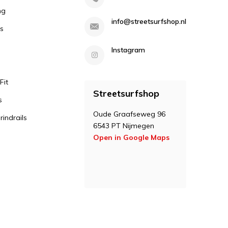
ng
info@streetsurfshop.nl
s
Instagram
Fit
Streetsurfshop
s
Oude Graafseweg 96
indrails
6543 PT Nijmegen
Open in Google Maps