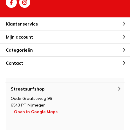
vaste maten:
Betere pasvorm
en voetondersteuning
Klantenservice
Meer stabiliteit
bij dans, tricks of recreatief skaten
Hogere duurzaamheid
– minder bewegende
Mijn account
onderdelen
Professionelere uitstraling
voor serieuze skaters
Categorieën
Deze skates zijn perfect voor
kinderen met een vaste
Contact
schoenmaat
,
volwassenen die niet meer groeien
of
iedereen die zijn of haar rit naar het volgende niveau wil tillen.
Klaar om jouw ideale paar te vinden?
Streetsurfshop
Bekijk hieronder onze collectie en kies het model dat bij jouw
Oude Graafseweg 96
stijl past.
6543 PT Nijmegen
Open in Google Maps
Zoek je skates die met je kind meegroeien? Bekijk dan onze
verstelbare rolschaatsen
– ideaal voor opgroeiende voeten
en beginnende skaters.