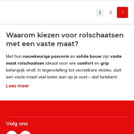
1
2
Waarom kiezen voor rolschaatsen
met een vaste maat?
Met hun
nauwkeurige pasvorm
en
solide bouw
zijn
vaste
maat rolschaatsen
ideaal voor wie
comfort
en
grip
belangrijk vindt. In tegenstelling tot verstelbare skates, sluit
een vaste maat veel beter aan op je voet – dat betekent
meer controle, minder wrijving en direct meer skateplezier
.
Lees meer
Of je nu een beginner bent, casual cruiser of disco queen (of
king) – een goed passende skate maakt álles leuker. Geen
verschuivende binnenzool of wiebelige pasvorm, maar
gewoon:
aantrekken en rollen maar
.
Volg ons
Voordelen van rolschaatsen met