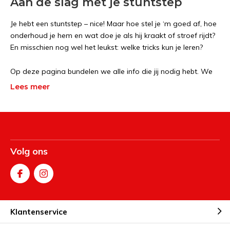
Aan de slag met je stuntstep
Je hebt een stuntstep – nice! Maar hoe stel je ‘m goed af, hoe
onderhoud je hem en wat doe je als hij kraakt of stroef rijdt?
En misschien nog wel het leukst: welke tricks kun je leren?
Op deze pagina bundelen we alle info die jij nodig hebt. We
leggen het simpel uit, zonder technisch gedoe. Zo kun jij veilig
Lees meer
en met plezier het skatepark op. Of je nu net begint of jouw
barspin wilt perfectioneren.
Volg ons
Klantenservice