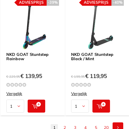
ADVIESPRIJS
-39%
ADVIESPRIJS
-40%
NKD GOAT Stuntstep
NKD GOAT Stuntstep
Rainbow
Black / Mint
€ 139,95
€ 119,95
€ 229,95
€ 199,95
Vergelijk
Vergelijk
1
2
3
4
5
20