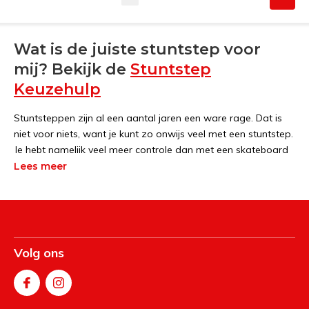
Wat is de juiste stuntstep voor
mij? Bekijk de
Stuntstep
Keuzehulp
Stuntsteppen zijn al een aantal jaren een ware rage. Dat is
niet voor niets, want je kunt zo onwijs veel met een stuntstep.
Je hebt namelijk veel meer controle dan met een skateboard
en er zijn oneindig veel stunts mogelijk. Voor de beginners zijn
Lees meer
er stuntsteppen tot 150 euro. Voor een gevorderde stuntstep
rijder moet je rekening houden met een stuntstep vanaf 150
euro. Met allerlei accessoires maak je een stuntstep helemaal
naar wens.
Volg ons
Een stuntstep kopen
Als je op zoek bent naar een stuntstep dan ben je bij de
Streetsurfshop op de juiste plaats. Wij verkopen