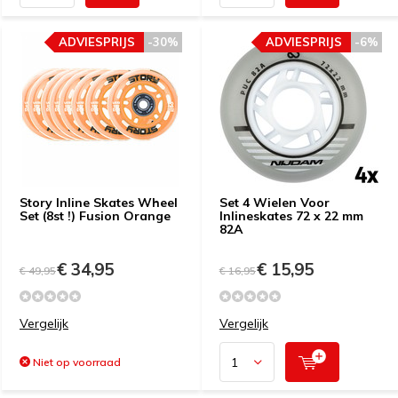
ADVIESPRIJS
-30%
ADVIESPRIJS
-6%
Story Inline Skates Wheel
Set 4 Wielen Voor
Set (8st !) Fusion Orange
Inlineskates 72 x 22 mm
82A
€ 34,95
€ 15,95
€ 49,95
€ 16,95
Vergelijk
Vergelijk
Niet op voorraad