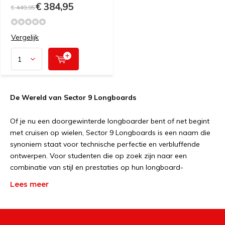
€ 384,95
€ 449,95
Vergelijk
De Wereld van Sector 9 Longboards
Of je nu een doorgewinterde longboarder bent of net begint
met cruisen op wielen, Sector 9 Longboards is een naam die
synoniem staat voor technische perfectie en verbluffende
ontwerpen. Voor studenten die op zoek zijn naar een
combinatie van stijl en prestaties op hun longboard-
avonturen, is Sector 9 de ultieme keuze.
Lees meer
Geschiedenis van Sector 9
Sector 9, opgericht in 1993 in San Diego, Californië, ontstond