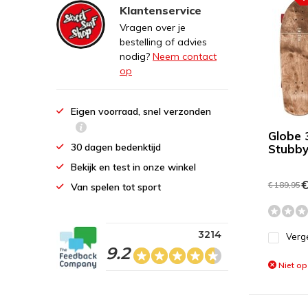
Klantenservice
Vragen over je
bestelling of advies
nodig?
Neem contact
op
Eigen voorraad, snel verzonden
Globe 
30 dagen bedenktijd
Stubb
Bekijk en test in onze winkel
€
€ 189,95
Van spelen tot sport
3214
Verge
9.2
Niet op