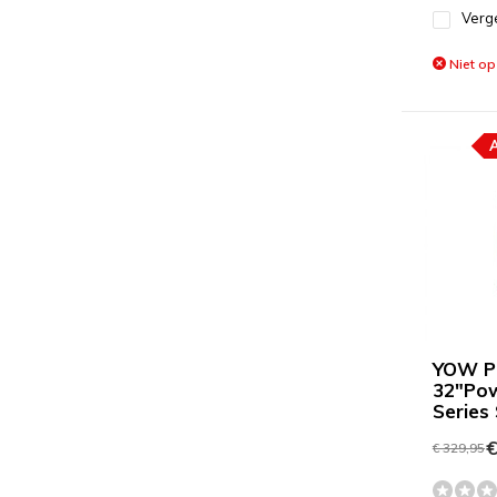
Verge
Niet op
YOW P
32"Pow
Series
€
€ 329,95