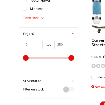
Jucker Hawaii
Mindless
Toon meer
Prijs
€
Carver
Street
tot
€
€ 337,95
Verge
Stockfilter
Niet op
Filter on stock