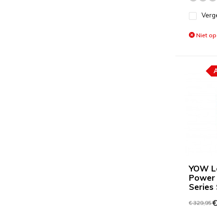
Verge
Niet op
YOW La
Power 
Series
€
€ 329,95