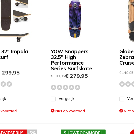
 32" Impala
YOW Snappers
Globe
surf
32.5" High
Zebra
Performance
Cruis
Series Surfskate
 299,95
€ 149,95
€ 279,95
€ 309,95
lijk
Vergelijk
Ver
 voorraad
Niet op voorraad
Niet 
ADVIESPRIJS
-5%
SHOWROOMMODEL