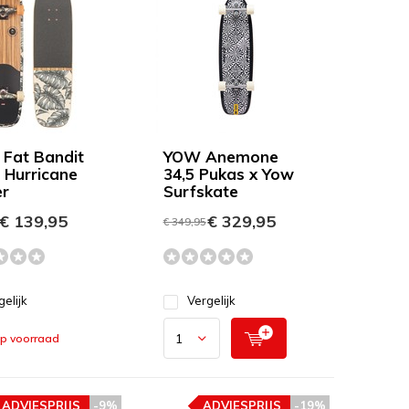
 Fat Bandit
YOW Anemone
 Hurricane
34,5 Pukas x Yow
er
Surfskate
€ 139,95
€ 329,95
€ 349,95
gelijk
Vergelijk
op voorraad
ADVIESPRIJS
-9%
ADVIESPRIJS
-19%