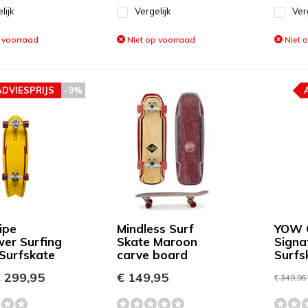
lijk
Vergelijk
Ver
 voorraad
Niet op voorraad
Niet 
ADVIESPRIJS
-9%
ipe
Mindless Surf
YOW 
er Surfing
Skate Maroon
Signa
 Surfskate
carve board
Surfs
 299,95
€ 149,95
€ 349,95