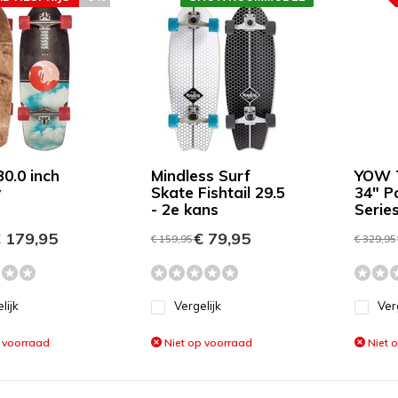
30.0 inch
Mindless Surf
YOW 
y
Skate Fishtail 29.5
34" P
- 2e kans
Serie
 179,95
€ 79,95
€ 159,95
€ 329,95
lijk
Vergelijk
Ver
 voorraad
Niet op voorraad
Niet 