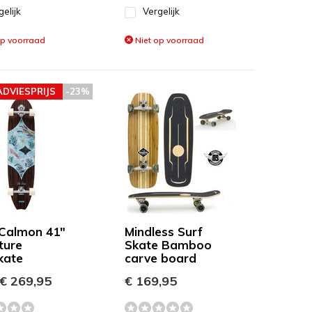
gelijk
Vergelijk
op voorraad
Niet op voorraad
ADVIESPRIJS
-23%
Calmon 41"
Mindless Surf
ture
Skate Bamboo
kate
carve board
€ 269,95
€ 169,95