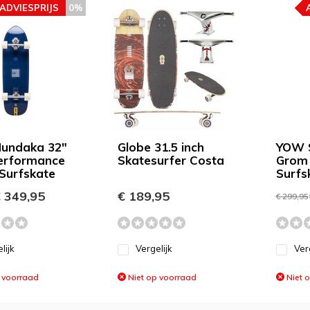
ADVIESPRIJS
0%
undaka 32"
Globe 31.5 inch
YOW 
erformance
Skatesurfer Costa
Grom 
 Surfskate
Surfs
 349,95
€ 189,95
€ 299,95
lijk
Vergelijk
Ver
 voorraad
Niet op voorraad
Niet 