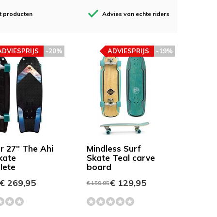
t producten
Advies van echte riders
ADVIESPRIJS
-20%
ADVIESPRIJS
-19%
r 27'' The Ahi
Mindless Surf
kate
Skate Teal carve
lete
board
€ 269,95
€ 129,95
€ 159,95