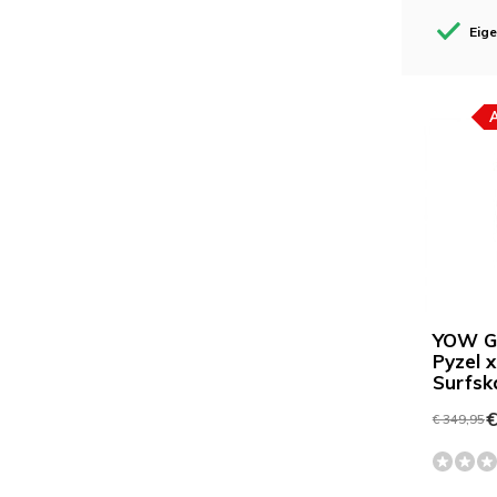
Eig
YOW Gh
Pyzel 
Surfsk
€
€ 349,95