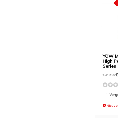
YOW M
High P
Series
€
€ 349,95
Verge
Niet op