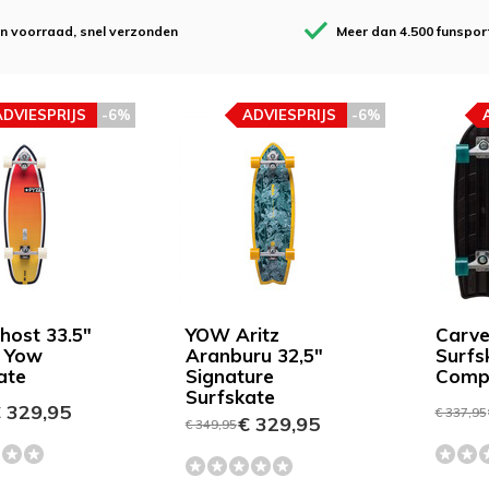
en voorraad, snel verzonden
Meer dan 4.500 funspor
ADVIESPRIJS
-6%
ADVIESPRIJS
-6%
ost 33.5"
YOW Aritz
Carve
x Yow
Aranburu 32,5"
Surfs
ate
Signature
Comp
Surfskate
 329,95
€ 337,95
€ 329,95
€ 349,95