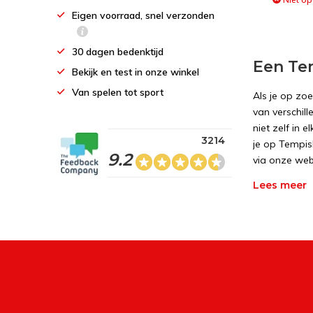
Eigen voorraad, snel verzonden
30 dagen bedenktijd
Een Te
Bekijk en test in onze winkel
Van spelen tot sport
Als je op zo
van verschil
niet zelf in 
3214
je op Tempis
9.2
via onze web
Lees meer
Versch
De Streetsur
Tempish long
combinatie v
longboard me
Tempish longb
Tempish lon