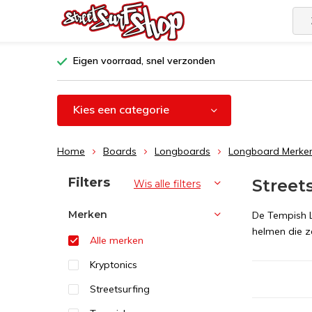
Eigen voorraad, snel verzonden
Kies een categorie
Home
Boards
Longboards
Longboard Merke
Sorteren op:
Filters
Street
Wis alle filters
Merken
De Tempish L
helmen die z
Alle merken
Kryptonics
Streetsurfing