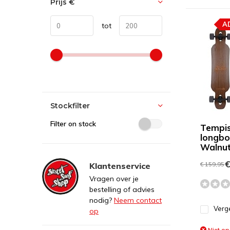
Prijs
€
A
tot
Stockfilter
Filter on stock
Tempi
longbo
Walnu
€
€ 159,95
Klantenservice
Vragen over je
bestelling of advies
nodig?
Neem contact
Verge
op
Niet op