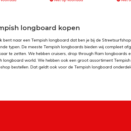
mpish longboard kopen
ek bent naar een Tempish longboard dat ben je bij de Streetsurfsho
lende typen. De meeste Tempish longboards bieden wij compleet af
elkaar te zetten. We hebben cruisers, drop through Ram longboards en 
h longboard world. We hebben ook een groot assortiment Tempish 
shop bestellen. Dat geldt ook voor de Tempish longboard onderdel
illende type Tempish longboards
fshop biedt veel verschillende type Tempish longboards aan. Elk typ
board is beter voor in de stad en de ander voor het rijden over d
an eigenschappen, bijvoorbeeld een Drop through Tempish longboa
t een kicktail. Wanneer je een Tempish longboard wilt kopen en je w
oards bij ons uit proberen. Natuurlijk kun je ons ook bellen of mai
gboard.