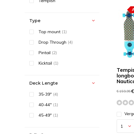
Tempish
Type
Top mount
(1)
Drop Through
(4)
Pintail
(2)
Kicktail
(1)
Tempi
longbo
Nautic
Deck Lengte
€
€ 159,95
35-39"
(4)
40-44"
(1)
Verge
45-49"
(1)