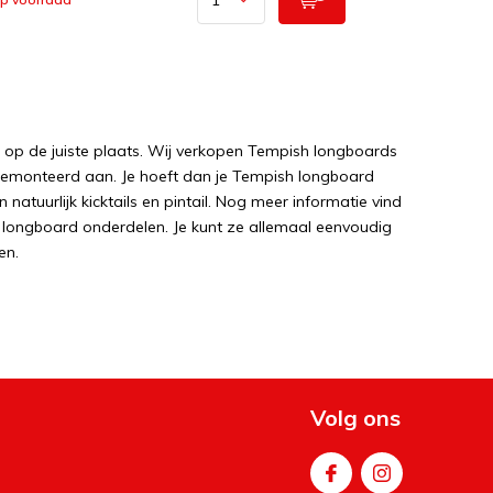
p op de juiste plaats. Wij verkopen Tempish longboards
gemonteerd aan. Je hoeft dan je Tempish longboard
natuurlijk kicktails en pintail. Nog meer informatie vind
longboard onderdelen. Je kunt ze allemaal eenvoudig
en.
e Tempish longboard rijdt op zijn eigen manier. Het ene
e dijken. Sommige Tempish longboards hebben ook een
rd met een drop down. Of een pintail Tempish
Volg ons
eet nog niet precies welke, dan kun je een aantal
len, dan kunnen we je helpen bij de keuze van jouw