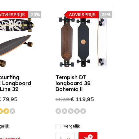
ADVIESPRIJS
-20%
ADVIESPRIJS
-25%
tsurfing
Tempish DT
il Longboard
longboard 38
Line 39
Bohemia II
 79,95
€ 119,95
€ 159,95
gelijk
Vergelijk
op voorraad