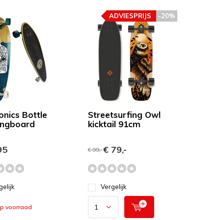
ADVIESPRIJS
-20%
onics Bottle
Streetsurfing Owl
ongboard
kicktail 91cm
95
€ 79,-
€ 99,-
gelijk
Vergelijk
op voorraad