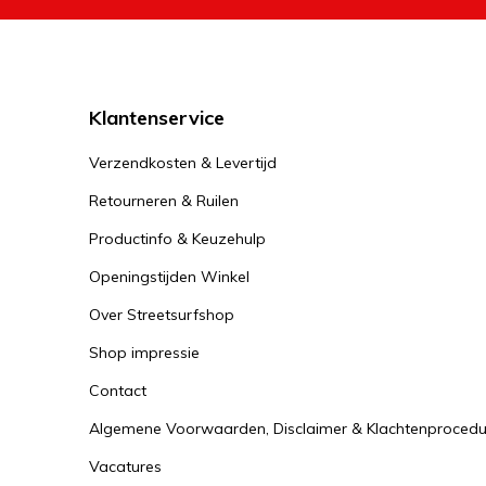
Wat is 
Een Tempish 
van een Temp
Klantenservice
Omdat de bus
om lange afst
Verzendkosten & Levertijd
Retourneren & Ruilen
Tempis
Productinfo & Keuzehulp
Wanneer je b
Openingstijden Winkel
moet wezen v
Tempish long
Over Streetsurfshop
beginner Te
Shop impressie
De lev
Contact
Algemene Voorwaarden, Disclaimer & Klachtenprocedu
De Streetsur
je Tempish l
Vacatures