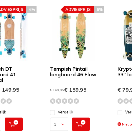
ADVIESPRIJS
-6%
ADVIESPRIJS
-6%
sh DT
Tempish Pintail
Krypt
ard 41
longboard 46 Flow
33" l
al
 149,95
€ 159,95
€ 79,
€ 169,95
lijk
Vergelijk
Ver
Niet 