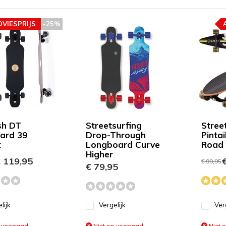
DVIESPRIJS
-25%
sh DT
Streetsurfing
Stree
ard 39
Drop-Through
Pinta
t
Longboard Curve
Road 
Higher
 119,95
€
€ 99,95
€ 79,95
lijk
Vergelijk
Ver
 voorraad
Niet op voorraad
Niet 