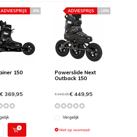
ADVIESPRIJS
-8%
ADVIESPRIJS
-18%
ainer 150
Powerslide Next
Outback 150
€ 369,95
€ 449,95
€ 549,95
gelijk
Vergelijk
Niet op voorraad