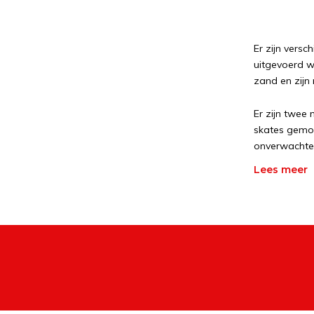
Er zijn versc
uitgevoerd w
zand en zijn 
Er zijn twee
skates gemon
onverwachte 
Lees meer
Wanneer de w
wendbaarheid
Een mooie com
lopen en de 
gemonteerd m
zwabberen of
Cross-countr