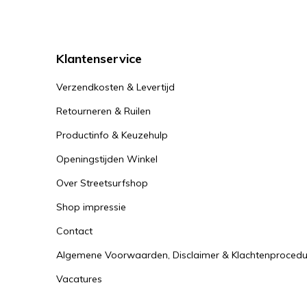
zijn gebouwd 
een kuit- of 
Klantenservice
De wieldiame
wieldiameter
Verzendkosten & Levertijd
comfort te b
Retourneren & Ruilen
Productinfo & Keuzehulp
Openingstijden Winkel
Over Streetsurfshop
Shop impressie
Contact
Algemene Voorwaarden, Disclaimer & Klachtenprocedu
Vacatures