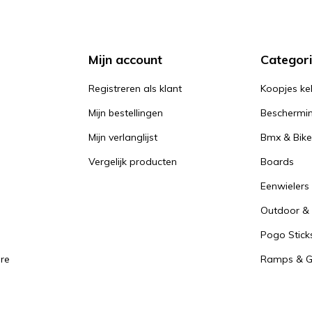
stabiel te rijden en veel kracht te kunnen overbrengen bij het skate
cuff-rem voor meer veiligheid.
Mijn account
Categor
ter in off-road skates ligt ergens tussen 125 mm en 150 mm, maa
 tot 250 mm. De binnenschoen in deze skates zijn over het algem
Registreren als klant
Koopjes ke
ieden.
Mijn bestellingen
Beschermi
Mijn verlanglijst
Bmx & Bike
Vergelijk producten
Boards
Eenwielers
Outdoor & 
Pogo Stick
re
Ramps & Gr