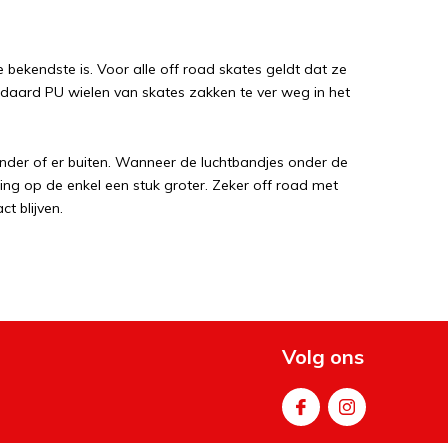
 bekendste is. Voor alle off road skates geldt dat ze
daard PU wielen van skates zakken te ver weg in het
onder of er buiten. Wanneer de luchtbandjes onder de
g op de enkel een stuk groter. Zeker off road met
t blijven.
aag, maar neemt de lengte toe waardoor de
 voor de langere afstanden.
 maakt van je eigen schoen. Zo kun je moeilijke stukken
fect passende schoen die zo goed mogelijk op de skate
Volg ons
sen schoen en frame, waardoor deze een beetje kan
rust met 2 luchtbanden. De frames van dit soort skates