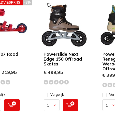
ADVIESPRIJS
-8%
V07 Rood
Powerslide Next
Power
Edge 150 Offroad
Rene
Skates
Werbe
Offro
 219,95
€ 499,95
€ 399
lijk
Vergelijk
Ver