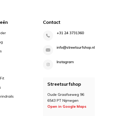
n. Ook zijn cross-country off-road skates voorzien van
ieën
Contact
r sommige cross-country modellen hebben een
een warmte vervormbaar om een betere pasvorm en
lder
+31 24 3731360
ng
info@streetsurfshop.nl
s
Instagram
Fit
Streetsurfshop
s
Oude Graafseweg 96
indrails
6543 PT Nijmegen
Open in Google Maps