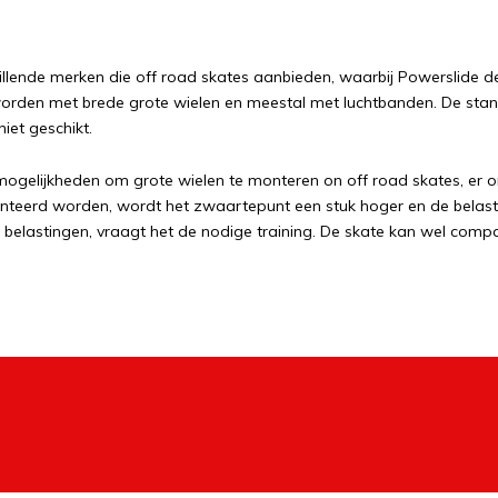
hillende merken die off road skates aanbieden, waarbij Powerslide de
orden met brede grote wielen en meestal met luchtbanden. De stan
niet geschikt.
 mogelijkheden om grote wielen te monteren on off road skates, er 
teerd worden, wordt het zwaartepunt een stuk hoger en de belastin
belastingen, vraagt het de nodige training. De skate kan wel compac
ielen ervoor en erachter geplaatst zijn, blijft het zwaarte punt l
 afneemt. Bij deze wijze van plaatsen zijn de off road skates toch
binatie voor outdoor activiteiten zijn de skates waarbij je gebruik
vlakkere stukken rijden met je all terrain skates. Hebt dan een per
oet worden. Je loopt bij dit soort skate wel risico op speling tus
 minder direct skate.
y off-road skates hebben veel weg van rolski's, maar zijn dan uitge