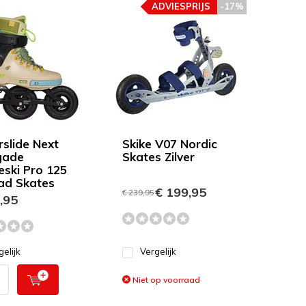
ADVIESPRIJS
-17%
slide Next
Skike V07 Nordic
gade
Skates Zilver
ski Pro 125
ad Skates
€ 199,95
€ 239,95
,95
gelijk
Vergelijk
Niet op voorraad