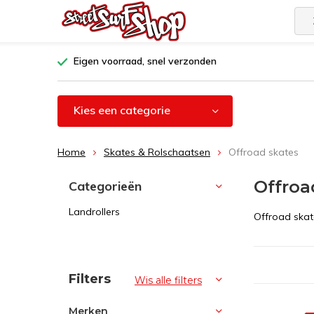
Eigen voorraad, snel verzonden
Kies een categorie
Home
Skates & Rolschaatsen
Offroad skates
Offroa
Categorieën
Landrollers
Offroad skate
Sorteren op:
Filters
Wis alle filters
Merken