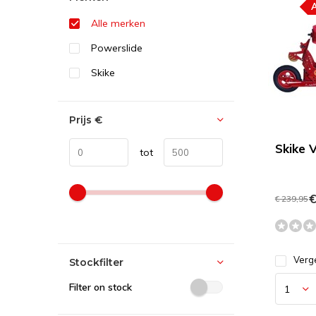
Alle merken
Powerslide
Skike
Prijs
€
Skike 
tot
€
€ 239,95
Verge
Stockfilter
Filter on stock