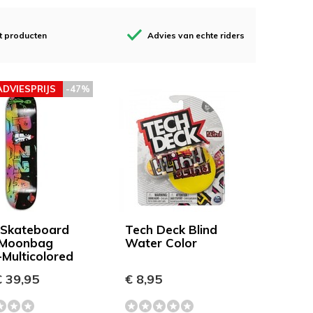
t producten
Advies van echte riders
ADVIESPRIJS
-47%
 Skateboard
Tech Deck Blind
 Moonbag
Water Color
-Multicolored
 39,95
€ 8,95