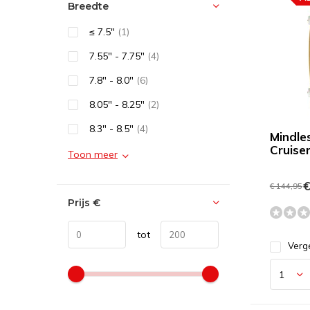
Breedte
≤ 7.5″
(1)
7.55″ - 7.75″
(4)
7.8″ - 8.0″
(6)
8.05″ - 8.25″
(2)
8.3″ - 8.5″
(4)
Mindle
Cruise
Toon meer
€
€ 144,95
Prijs
€
tot
Verge