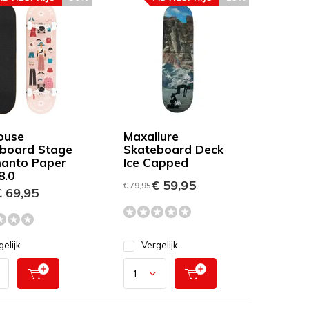
ouse
Maxallure
board Stage
Skateboard Deck
anto Paper
Ice Capped
8.0
€ 59,95
€ 79,95
 69,95
gelijk
Vergelijk