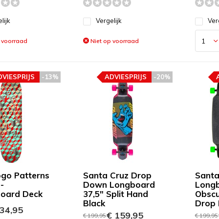
lijk
Vergelijk
Ver
 voorraad
Niet op voorraad
DVIESPRIJS
-13%
ADVIESPRIJS
-20%
ogo Patterns
Santa Cruz Drop
Santa
-
Down Longboard
Long
oard Deck
37,5" Split Hand
Obscu
Black
Drop
34,95
€ 159,95
€ 199,95
€ 199,95