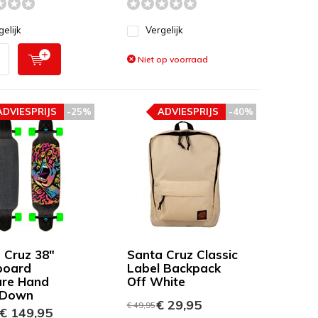
gelijk
Vergelijk
Niet op voorraad
ADVIESPRIJS
-25%
ADVIESPRIJS
-40%
 Cruz 38"
Santa Cruz Classic
board
Label Backpack
re Hand
Off White
 Down
€ 29,95
€ 49,95
€ 149,95