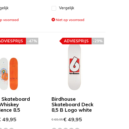
gelijk
Vergelijk
op voorraad
Niet op voorraad
ADVIESPRIJS
-47%
ADVIESPRIJS
-29%
 Skateboard
Birdhouse
Whiskey
Skateboard Deck
ience 8.5
8,5 B Logo white
 49,95
€ 49,95
€ 69,95