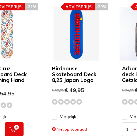
DVIESPRIJS
-21%
ADVIESPRIJS
-29%
Cruz
Birdhouse
Arbor
oard Deck
Skateboard Deck
deck 
ming Hand
8,25 Japan Logo
Getzla
€ 49,95
€
€ 69,95
€ 94,95
54,95
lijk
Vergelijk
Ver
Niet op voorraad