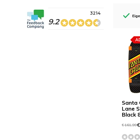
3214
Eig
9.2
A
Santa 
Lane S
Black 8
€
€ 161,99