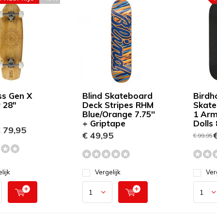
ss Gen X
Blind Skateboard
Birdh
r 28"
Deck Stripes RHM
Skate
Blue/Orange 7.75''
1 Arm
+ Griptape
Dolls 
 79,95
€ 49,95
€
€ 99,95
lijk
Vergelijk
Ver