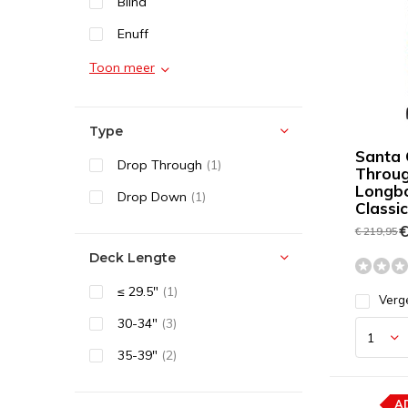
Blind
Enuff
Toon meer
Type
Santa 
Drop Through
(1)
Throu
Longb
Drop Down
(1)
Classi
€
€ 219,95
Deck Lengte
≤ 29.5″
(1)
Verge
30-34"
(3)
35-39"
(2)
A