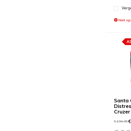
Verge
Niet op
A
Santa 
Distre
Cruzer
€
€ 194,95