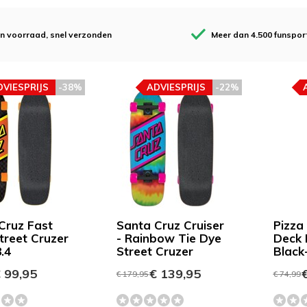
en voorraad, snel verzonden
Meer dan 4.500 funspor
DVIESPRIJS
-38%
ADVIESPRIJS
-22%
Cruz Fast
Santa Cruz Cruiser
Pizza
treet Cruzer
- Rainbow Tie Dye
Deck
.4
Street Cruzer
Black
 99,95
€ 139,95
€
€ 179,95
€ 74,99