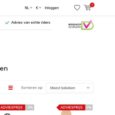
0
NL
€
Inloggen
Advies van echte riders
gen
Sorteren op:
ADVIESPRIJS
-9%
ADVIESPRIJS
0%