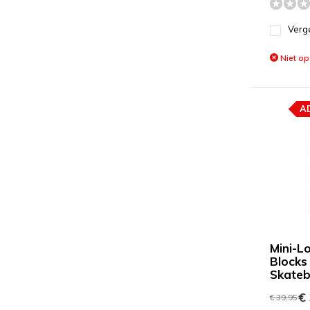
Verge
Niet op
A
Mini-L
Blocks 
Skateb
€ 
€ 39,95