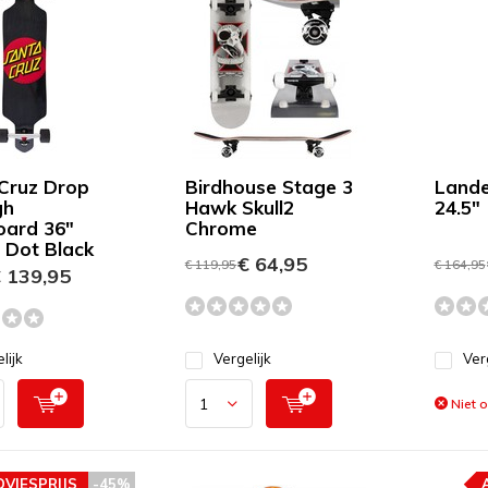
Cruz Drop
Birdhouse Stage 3
Lande
gh
Hawk Skull2
24.5"
oard 36"
Chrome
c Dot Black
€ 64,95
€ 119,95
€ 164,95
 139,95
lijk
Vergelijk
Ver
Niet 
DVIESPRIJS
-45%