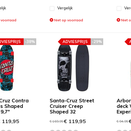
lijk
Vergelijk
Ver
 voorraad
Niet op voorraad
Niet 
DVIESPRIJS
-38%
ADVIESPRIJS
-29%
Cruz Contra
Santa-Cruz Street
Arbor
ss Shaped
Cruiser Creep
deck 
 9,7"
Shaped 32
Exper
 119,95
€ 119,95
€
€ 169,95
€ 94,95