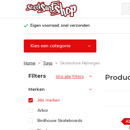
Eigen voorraad, snel verzonden
Kies een categorie
Home
Tags
Skatestore Nijmegen
Sorteren op:
Filters
Produc
Wis alle filters
Merken
Alle merken
Arbor
Birdhouse Skateboards
A