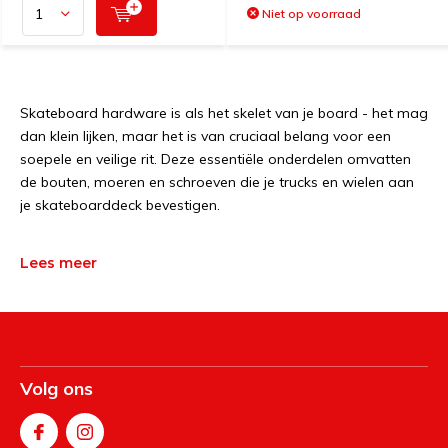
Niet op voorraad
Skateboard hardware is als het skelet van je board - het mag
dan klein lijken, maar het is van cruciaal belang voor een
soepele en veilige rit. Deze essentiële onderdelen omvatten
de bouten, moeren en schroeven die je trucks en wielen aan
je skateboarddeck bevestigen.
De kwaliteit van je skateboard hardware is essentieel voor
Lees meer
optimale prestaties. Bij het kiezen van de juiste hardware is
duurzaamheid een sleutelfactor. Roestbestendige materialen
zoals roestvrij staal zorgen voor een langere levensduur van
je setup, zelfs onder verschillende weersomstandigheden.
Volg ons
Je wilt niet dat je skateboard uit elkaar valt terwijl je een
nieuwe trick probeert, toch? Daarom is het cruciaal om te
investeren in hoogwaardige hardware die betrouwbaar is.