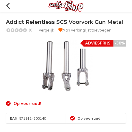
Addict Relentless SCS Voorvork Gun Metal
(0)
Vergelijk
Aan verlanglijst toevoegen
ADVIESPRIJS
-38%
Op voorraad!
EAN:
8719124300140
Op voorraad