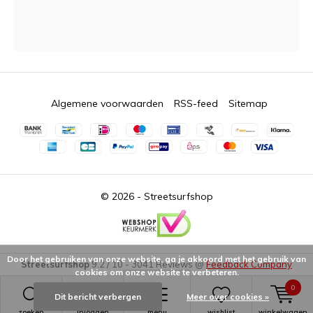
Algemene voorwaarden
RSS-feed
Sitemap
© 2026 -
Streetsurfshop
Door het gebruiken van onze website, ga je akkoord met het gebruik van
Streetsurfshop
9.2
/
10
-
3041
Reviews @
Feedback Company
cookies om onze website te verbeteren.
0
Dit bericht verbergen
Meer over cookies »
zoeken
inloggen
menu
wishlist
winkelwagen