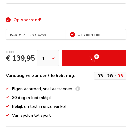
Op voorraad!
EAN:
5059028016239
Op voorraad
€ 139,95
€ 139,95
0
3
:
2
8
:
0
2
Vandaag verzonden? Je hebt nog:
Eigen voorraad, snel verzonden
30 dagen bedenktijd
Bekijk en test in onze winkel
Van spelen tot sport