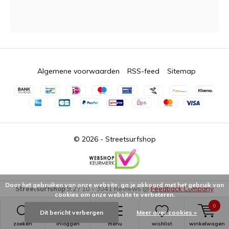
Algemene voorwaarden
RSS-feed
Sitemap
© 2026 -
Streetsurfshop
Door het gebruiken van onze website, ga je akkoord met het gebruik van
Streetsurfshop
9.2
/
10
-
3041
Reviews @
Feedback Company
cookies om onze website te verbeteren.
0
Dit bericht verbergen
Meer over cookies »
zoeken
inloggen
menu
wishlist
winkelwagen