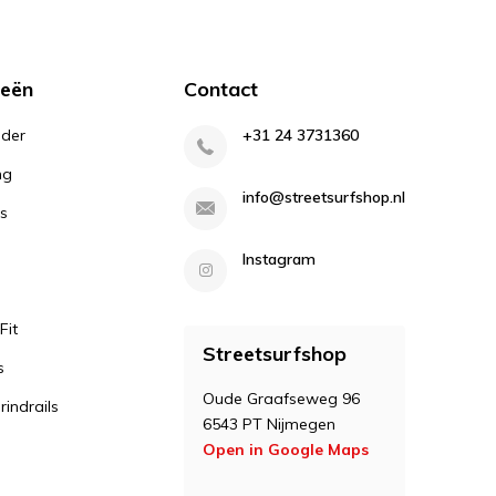
ieën
Contact
lder
+31 24 3731360
ng
info@streetsurfshop.nl
s
Instagram
Fit
Streetsurfshop
s
Oude Graafseweg 96
indrails
6543 PT Nijmegen
Open in Google Maps