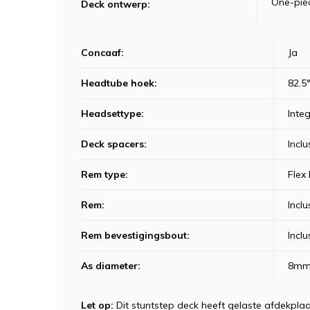
One-pie
Deck ontwerp
:
Concaaf
:
Ja
Headtube hoek
:
82.5
Headsettype
:
Inte
Deck spacers
:
Inclu
Rem type
:
Flex
Rem
:
Inclu
Rem bevestigingsbout
:
Inclu
As diameter
:
8m
Let op:
Dit stuntstep deck heeft gelaste afdekpl