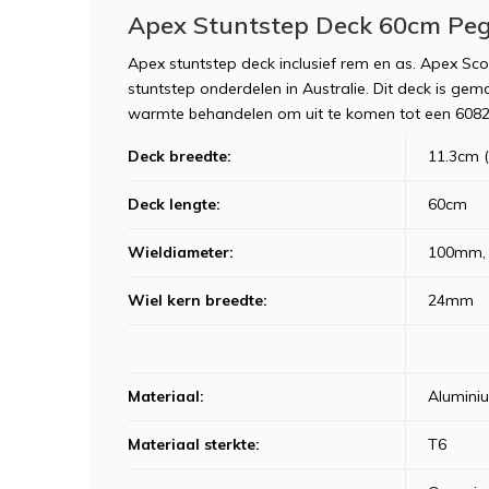
Apex Stuntstep Deck 60cm Peg
Apex stuntstep deck inclusief rem en as. Apex S
stuntstep onderdelen in Australie. Dit deck is g
warmte behandelen om uit te komen tot een 608
Deck breedte
:
11.3cm (
Deck lengte
:
60cm
Wieldiameter
:
100mm,
Wiel kern breedte
:
24mm
Materiaal
:
Alumini
Materiaal sterkte
:
T6