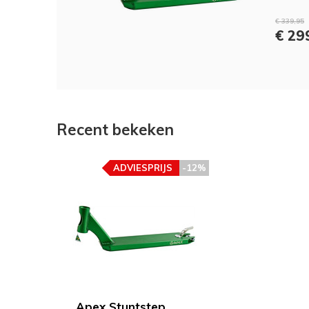
€ 339,95
€ 29
Recent bekeken
ADVIESPRIJS
-12%
Apex Stuntstep