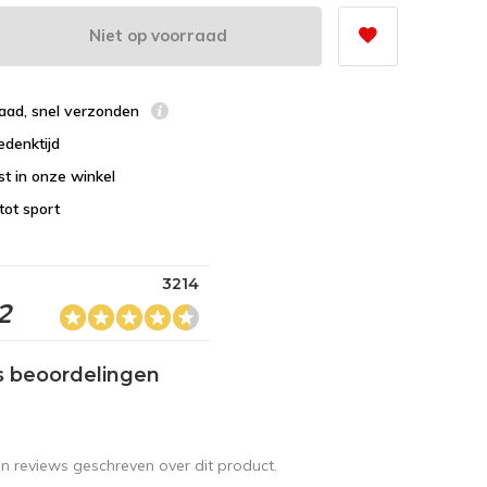
Niet op voorraad
raad, snel verzonden
edenktijd
st in onze winkel
tot sport
3214
2
s beoordelingen
en reviews geschreven over dit product.