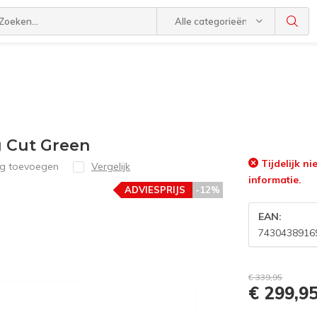
Alle categorieën
 Cut Green
Tijdelijk n
ng toevoegen
Vergelijk
informatie.
ADVIESPRIJS
-12%
EAN:
7430438916
€ 339,95
€ 299,9