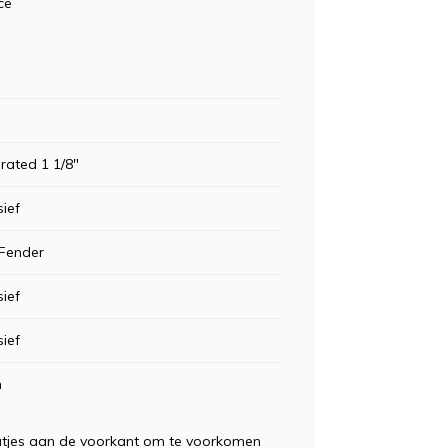
ce
°
grated 1 1/8"
sief
 Fender
sief
sief
m
aatjes aan de voorkant om te voorkomen