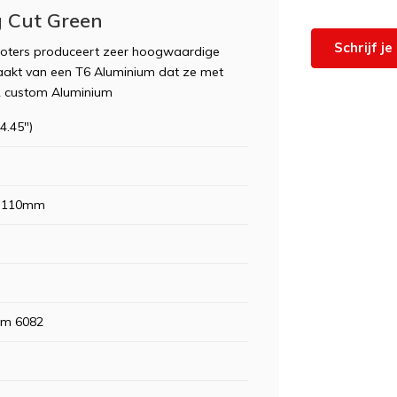
 Cut Green
Schrijf j
cooters produceert zeer hoogwaardige
emaakt van een T6 Aluminium dat ze met
2 custom Aluminium
4.45")
 110mm
um 6082