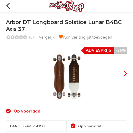
Arbor DT Longboard Solstice Lunar B4BC
Axis 37
(0)
Vergelijk
Aan verlanglijst toevoegen
ADVIESPRIJS
-26%
Op voorraad!
EAN:
5059415143500
Op voorraad