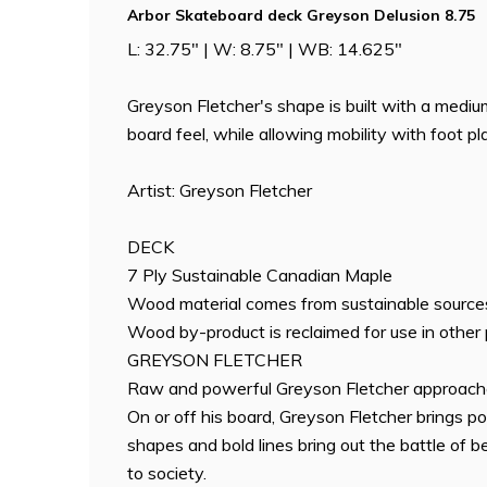
Arbor Skateboard deck Greyson Delusion 8.75
L: 32.75" | W: 8.75" | WB: 14.625"
Greyson Fletcher's shape is built with a medi
board feel, while allowing mobility with foot p
Artist: Greyson Fletcher
DECK
7 Ply Sustainable Canadian Maple
Wood material comes from sustainable sources
Wood by-product is reclaimed for use in other
GREYSON FLETCHER
Raw and powerful Greyson Fletcher approaches
On or off his board, Greyson Fletcher brings po
shapes and bold lines bring out the battle of b
to society.