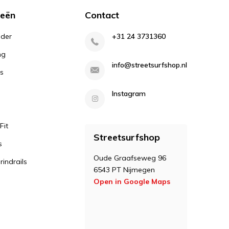
ieën
Contact
lder
+31 24 3731360
ng
info@streetsurfshop.nl
s
Instagram
Fit
Streetsurfshop
s
Oude Graafseweg 96
indrails
6543 PT Nijmegen
Open in Google Maps