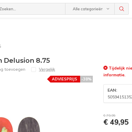
Alle categorieën
5
 Delusion 8.75
Tijdelijk n
ing toevoegen
Vergelijk
informatie.
ADVIESPRIJS
-38%
EAN:
5059415135
€ 79,95
€ 49,95