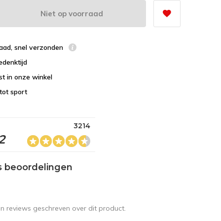
Niet op voorraad
raad, snel verzonden
edenktijd
st in onze winkel
tot sport
3214
2
s beoordelingen
en reviews geschreven over dit product.