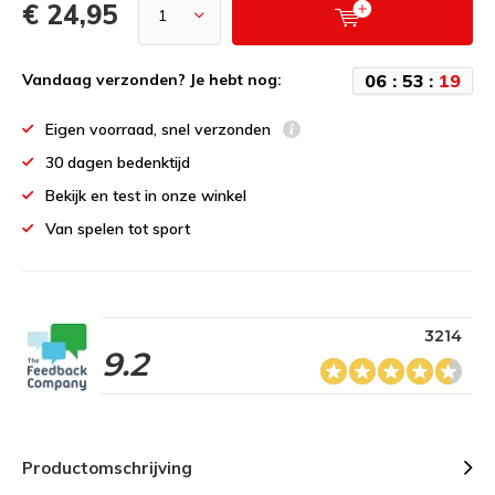
€ 24,95
0
6
:
5
3
:
1
9
Vandaag verzonden? Je hebt nog:
Eigen voorraad, snel verzonden
30 dagen bedenktijd
Bekijk en test in onze winkel
Van spelen tot sport
3214
9.2
Productomschrijving