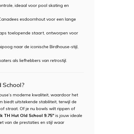
controle, ideaal voor pool skating en
anadees esdoornhout voor een lange
aps toelopende staart, ontworpen voor
ipoog naar de iconische Birdhouse-stijl,
ers als liefhebbers van retrostijl.
d School?
ouse’s moderne kwaliteit, waardoor het
biedt uitstekende stabiliteit, terwijl de
of straat. Of je nu bowls wilt rippen of
k TH Hut Old School 9.75"
is jouw ideale
et van de prestaties en stijl waar