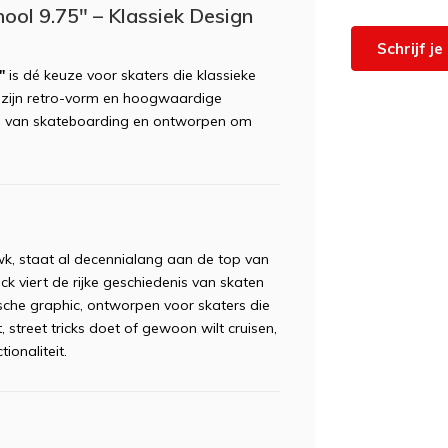
ol 9.75" – Klassiek Design
Schrijf j
"
is dé keuze voor skaters die klassieke
t zijn retro-vorm en hoogwaardige
ots van skateboarding en ontworpen om
k, staat al decennialang aan de top van
k viert de rijke geschiedenis van skaten
sche graphic, ontworpen voor skaters die
 street tricks doet of gewoon wilt cruisen,
ionaliteit.