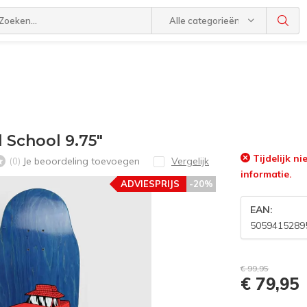
Alle categorieën
 School 9.75"
Tijdelijk n
Je beoordeling toevoegen
Vergelijk
(0)
informatie.
ADVIESPRIJS
-20%
EAN:
5059415289
€ 99,95
€ 79,95