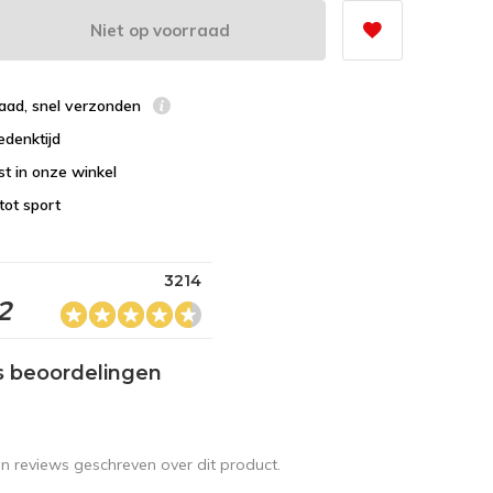
Niet op voorraad
raad, snel verzonden
edenktijd
st in onze winkel
tot sport
3214
2
s beoordelingen
en reviews geschreven over dit product.