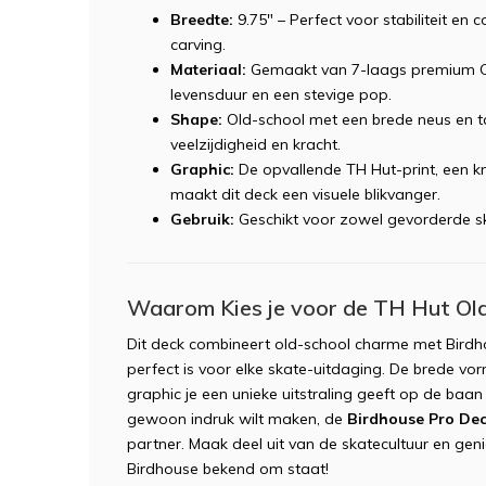
Breedte:
9.75" – Perfect voor stabiliteit en 
carving.
Materiaal:
Gemaakt van 7-laags premium C
levensduur en een stevige pop.
Shape:
Old-school met een brede neus en t
veelzijdigheid en kracht.
Graphic:
De opvallende TH Hut-print, een kn
maakt dit deck een visuele blikvanger.
Gebruik:
Geschikt voor zowel gevorderde skat
Waarom Kies je voor de TH Hut Ol
Dit deck combineert old-school charme met Birdh
perfect is voor elke skate-uitdaging. De brede vorm 
graphic je een unieke uitstraling geeft op de baan 
gewoon indruk wilt maken, de
Birdhouse Pro Dec
partner. Maak deel uit van de skatecultuur en geni
Birdhouse bekend om staat!