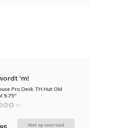
wordt 'm!
ouse Pro Deck TH Hut Old
l 9.75"
(0)
Niet op voorraad
,95