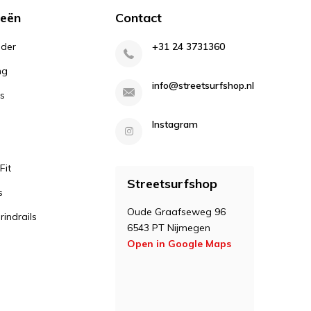
ieën
Contact
lder
+31 24 3731360
ng
info@streetsurfshop.nl
s
Instagram
Fit
Streetsurfshop
s
Oude Graafseweg 96
indrails
6543 PT Nijmegen
Open in Google Maps