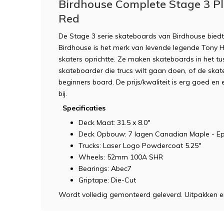
Birdhouse Complete Stage 3 P
Red
De Stage 3 serie skateboards van Birdhouse biedt 
Birdhouse is het merk van levende legende Tony 
skaters oprichtte. Ze maken skateboards in het t
skateboarder die trucs wilt gaan doen, of de skat
beginners board. De prijs/kwaliteit is erg goed en 
bij.
Specificaties
Deck Maat: 31.5 x 8.0"
Deck Opbouw: 7 lagen Canadian Maple - E
Trucks: Laser Logo Powdercoat 5.25"
Wheels: 52mm 100A SHR
Bearings: Abec7
Griptape: Die-Cut
Wordt volledig gemonteerd geleverd. Uitpakken e