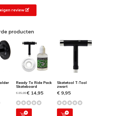
e eigen review
rde producten
older
Ready To Ride Pack
Skatetool T-Tool
Skateboard
zwart
€ 14,95
€ 9,95
€ 35,85