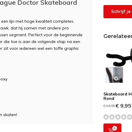
lague Doctor Skateboard
Schrijf j
een lijn met hoge kwaliteit completes.
Hawk, dat hij samen met andere pro
ussen segment. Perfect voor de beginnende
Gerelatee
er die toe is aan de volgende stap na een
er zit voor iedereen wel een toffe graphic
poxy
Skateboard H
Rond
€ 9,95
€ 14,95
n skaten!