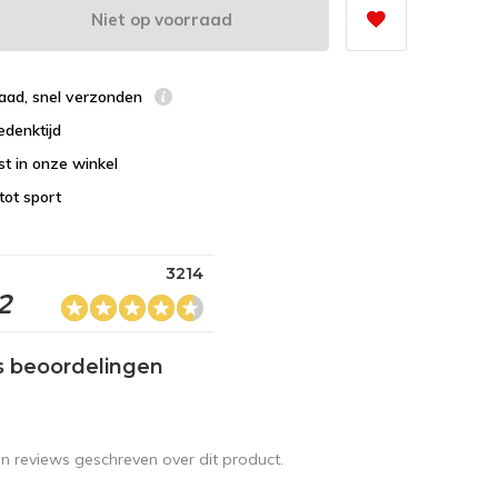
Niet op voorraad
raad, snel verzonden
edenktijd
st in onze winkel
tot sport
3214
2
s beoordelingen
en reviews geschreven over dit product.