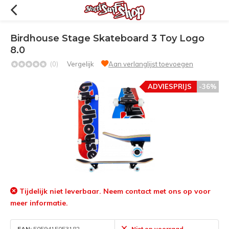
Birdhouse Stage Skateboard 3 Toy Logo
8.0
(0)
Vergelijk
Aan verlanglijst toevoegen
ADVIESPRIJS
-36%
Tijdelijk niet leverbaar. Neem contact met ons op voor
meer informatie.
EAN:
5059415053182
Niet op voorraad