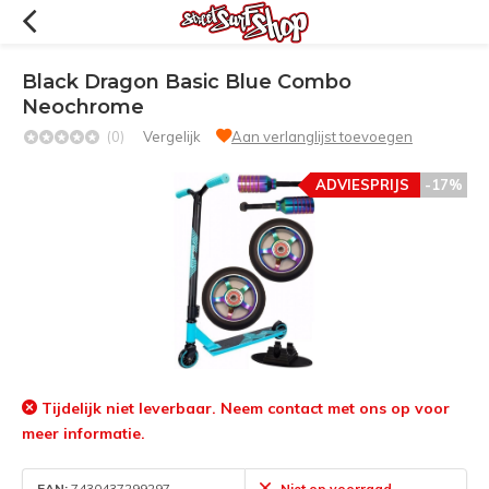
Black Dragon Basic Blue Combo
Neochrome
(0)
Vergelijk
Aan verlanglijst toevoegen
ADVIESPRIJS
-17%
Tijdelijk niet leverbaar. Neem contact met ons op voor
meer informatie.
EAN:
7430437299297
Niet op voorraad