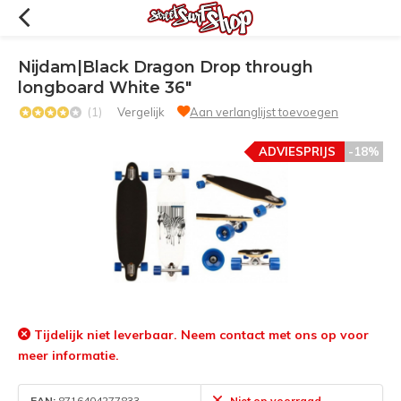
Nijdam|Black Dragon Drop through
longboard White 36"
(1)
Vergelijk
Aan verlanglijst toevoegen
ADVIESPRIJS
-18%
Tijdelijk niet leverbaar. Neem contact met ons op voor
meer informatie.
EAN:
8716404277833
Niet op voorraad