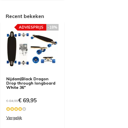
Recent bekeken
ADVIESPRIJS
-18%
Nijdam|Black Dragon
Drop through longboard
White 36"
€ 69,95
€ 84,99
Vergelijk