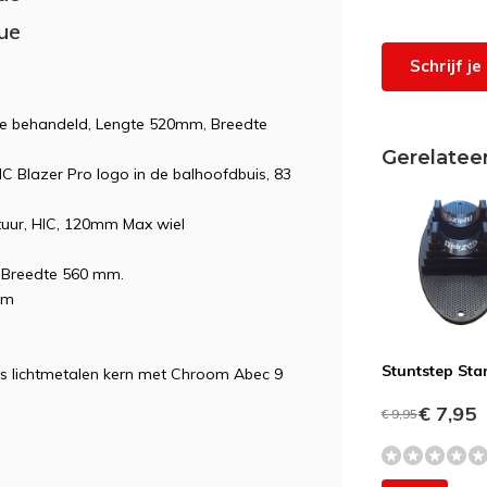
lue
Schrijf j
te behandeld, Lengte 520mm, Breedte
Gerelatee
 Blazer Pro logo in de balhoofdbuis, 83
stuur, HIC, 120mm Max wiel
 Breedte 560 mm.
mm
Stuntstep St
 lichtmetalen kern met Chroom Abec 9
€ 7,95
€ 9,95