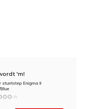
wordt 'm!
r stuntstep Enigma II
/Blue
(0)