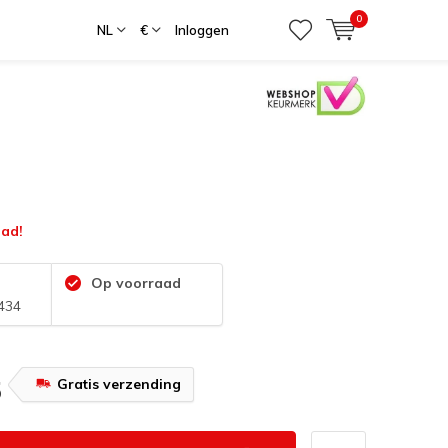
0
NL
€
Inloggen
ad!
Op voorraad
434
Gratis verzending
5