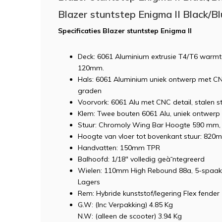
Blazer stuntstep Enigma II Black/B
Specificaties Blazer stuntstep Enigma II
Deck: 6061 Aluminium extrusie T4/T6 warm
120mm.
Hals: 6061 Aluminium uniek ontwerp met CNC
graden
Voorvork: 6061 Alu met CNC detail, stalen 
Klem: Twee bouten 6061 Alu, uniek ontwerp
Stuur: Chromoly Wing Bar Hoogte 590 mm,
Hoogte van vloer tot bovenkant stuur: 820
Handvatten: 150mm TPR
Balhoofd: 1/18" volledig geà¯ntegreerd
Wielen: 110mm High Rebound 88a, 5-spaaks
Lagers
Rem: Hybride kunststof/legering Flex fender
G.W: (Inc Verpakking) 4.85 Kg
N.W: (alleen de scooter) 3.94 Kg