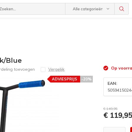
Alle categorieën
ck/Blue
Op voorra
rdeling toevoegen
Vergelijk
ADVIESPRIJS
-20%
EAN:
5059415024
€ 149,95
€ 119,9