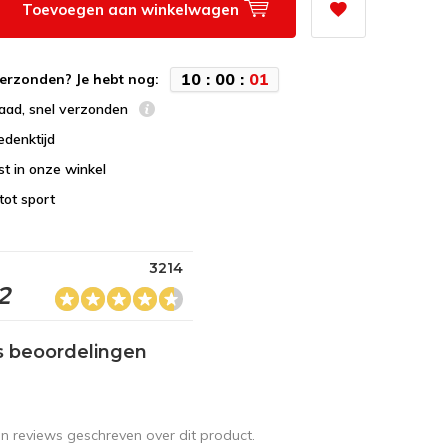
Toevoegen aan winkelwagen
1
0
:
0
0
:
0
0
erzonden? Je hebt nog:
raad, snel verzonden
edenktijd
st in onze winkel
tot sport
3214
2
s beoordelingen
en reviews geschreven over dit product.