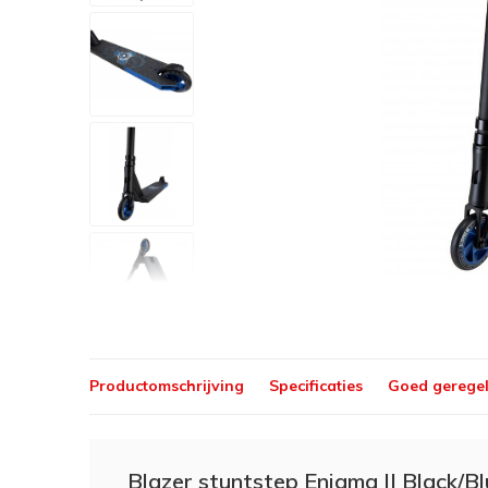
Productomschrijving
Specificaties
Goed gerege
Blazer stuntstep Enigma II Black/B