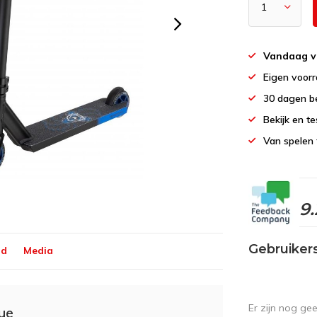
Vandaag v
Eigen voor
30 dagen b
Bekijk en te
Van spelen 
9.
Gebruiker
ld
Media
Er zijn nog ge
lue