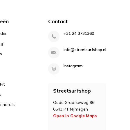
ieën
Contact
lder
+31 24 3731360
ng
info@streetsurfshop.nl
s
Instagram
Fit
Streetsurfshop
s
Oude Graafseweg 96
indrails
6543 PT Nijmegen
Open in Google Maps