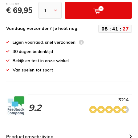
€ 119,95
€ 69,95
0
8
:
4
1
:
2
7
Vandaag verzonden? Je hebt nog:
Eigen voorraad, snel verzonden
30 dagen bedenktijd
Bekijk en test in onze winkel
Van spelen tot sport
3214
9.2
Productomschrijving