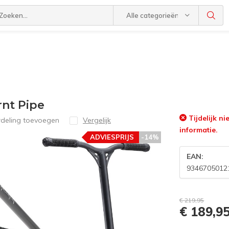
Alle categorieën
rnt Pipe
Tijdelijk n
rdeling toevoegen
Vergelijk
informatie.
ADVIESPRIJS
-14%
EAN:
9346705012
€ 219,95
€ 189,9