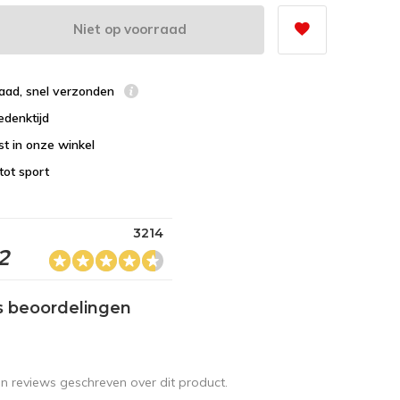
Niet op voorraad
raad, snel verzonden
edenktijd
st in onze winkel
tot sport
3214
2
s beoordelingen
en reviews geschreven over dit product.