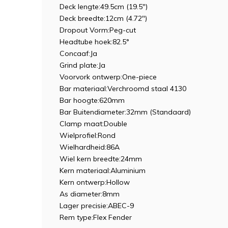
Deck lengte:49.5cm (19.5")
Deck breedte:12cm (4.72")
Dropout Vorm:Peg-cut
Headtube hoek:82.5°
Concaaf:Ja
Grind plate:Ja
Voorvork ontwerp:One-piece
Bar materiaal:Verchroomd staal 4130
Bar hoogte:620mm
Bar Buitendiameter:32mm (Standaard)
Clamp maat:Double
Wielprofiel:Rond
Wielhardheid:86A
Wiel kern breedte:24mm
Kern materiaal:Aluminium
Kern ontwerp:Hollow
As diameter:8mm
Lager precisie:ABEC-9
Rem type:Flex Fender