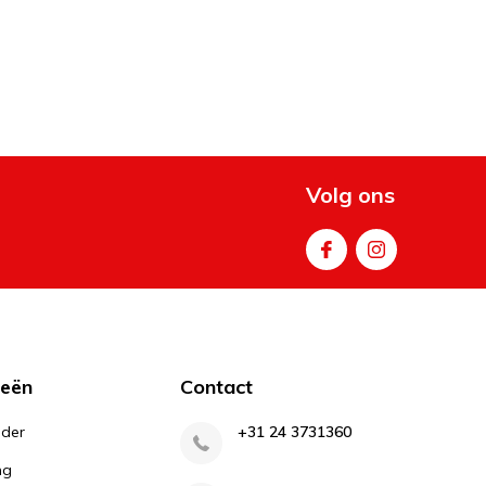
Volg ons
ieën
Contact
lder
+31 24 3731360
ng