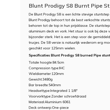
Blunt Prodigy S8 Burnt Pipe S
De Blunt Prodigy S8 is een lichte stevige stuntstep
Blunt Prodigy behoort tot de best verkochte stunts
behoren tot de top in hun prijsklasse. De stuntstep
aluminium deck en vork. Het stuur is ook bij deze
bijzonder sterk. Het is een step voor de gemiddeld
trucjes. De S8 versie is natuurlijk wederom erg mo
geschikt voor 125mm wielen.
Specificaties Blunt Prodigy S8 burned Pipe stun
Totale hoogte:84.5cm
Compression type:IHC
Wieldiameter:120mm
Gewicht:3480g
Bar breedte:540mm
Headsettype:Integrated 1 1/8"
Voorvorktype:Zonder schroefdraad
Materiaal:Aluminium 6061
Deck ontwerp:One-piece