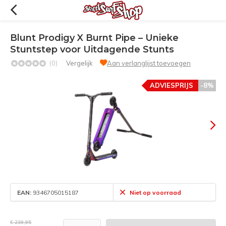
Blunt Prodigy X Burnt Pipe – Unieke
Stuntstep voor Uitdagende Stunts
(0)
Vergelijk
Aan verlanglijst toevoegen
ADVIESPRIJS
-8%
EAN:
9346705015187
Niet op voorraad
€ 239,95